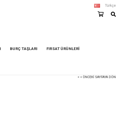
Türkçe
R
BURÇ TAŞLARI
FIRSAT ÜRÜNLERİ
< < ÖNCEKI SAYFAYA DÖN