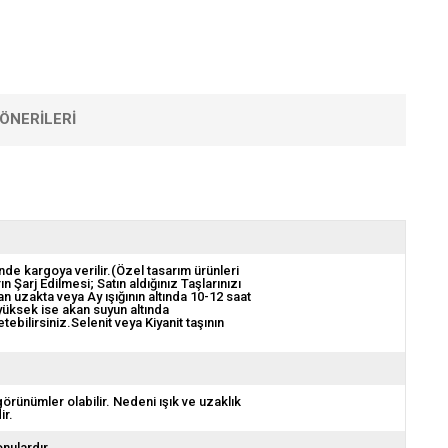
ÖNERILERI
nde kargoya verilir.(Özel tasarım ürünleri
ın Şarj Edilmesi; Satın aldığınız Taşlarınızı
 uzakta veya Ay ışığının altında 10-12 saat
 yüksek ise akan suyun altında
bilirsiniz.Selenit veya Kiyanit taşının
görünümler olabilir. Nedeni ışık ve uzaklık
ir.
onulardır.