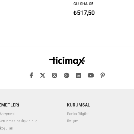
GU-SHA-05
₺517,50
ZMETLERİ
KURUMSAL
Sözleşmesi
Banka Bilgileri
 Korunmasına ilişkin bilgi
İletişim
 koşulları