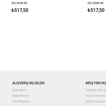
GU-SHA-03
GU-SHA-04
₺517,50
₺517,50
ALIŞVERİŞ BİLGİLERİ
MÜŞTERİ Hİ
Siparişlerim
Mesafeli Satış 
Beğendiklerim
Kişisel Verilerin
İade Taleplerim
İptal& Değişiklik