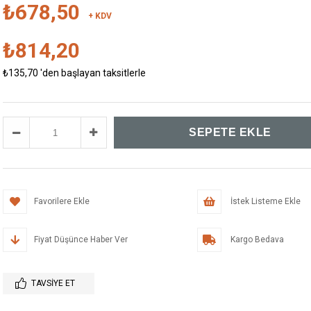
₺678,50
+ KDV
₺814,20
₺135,70
'den başlayan taksitlerle
Favorilere Ekle
İstek Listeme Ekle
Fiyat Düşünce Haber Ver
Kargo Bedava
TAVSIYE ET