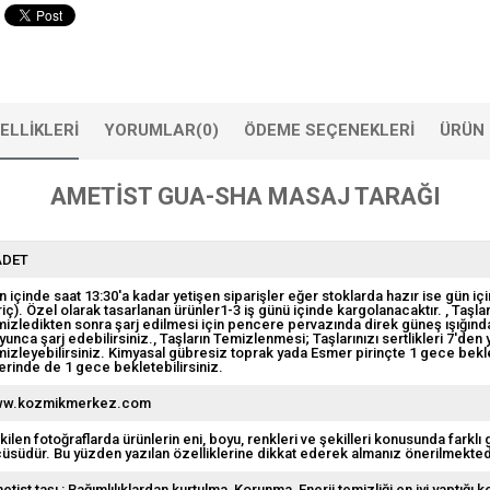
ELLIKLERI
YORUMLAR
(0)
ÖDEME SEÇENEKLERI
ÜRÜN 
AMETİST GUA-SHA MASAJ TARAĞI
ADET
n içinde saat 13:30'a kadar yetişen siparişler eğer stoklarda hazır ise gün içi
riç). Özel olarak tasarlanan ürünler1-3 iş günü içinde kargolanacaktır.
Taşlar
mizledikten sonra şarj edilmesi için pencere pervazında direk güneş ışığından
yunca şarj edebilirsiniz.
Taşların Temizlenmesi; Taşlarınızı sertlikleri 7'den
mizleyebilirsiniz. Kimyasal gübresiz toprak yada Esmer pirinçte 1 gece beklete
erinde de 1 gece bekletebilirsiniz.
w.kozmikmerkez.com
kilen fotoğraflarda ürünlerin eni, boyu, renkleri ve şekilleri konusunda farklı 
çüsüdür. Bu yüzden yazılan özelliklerine dikkat ederek almanız önerilmekted
tist taşı : Bağımlılıklardan kurtulma, Korunma, Enerji temizliği en iyi yaptığı k