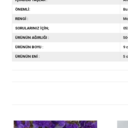
ÖNEMLİ:
Bu
RENGİ :
Mo
SORULARINIZ İÇİN;
05
ÜRÜNÜN AĞIRLIĞI :
50
ÜRÜNÜN BOYU :
9 
ÜRÜNÜN ENİ :
5 