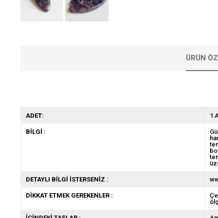
ÜRÜN ÖZ
ADET:
1 
BİLGİ :
Gü
ha
te
bo
te
üz
DETAYLI BİLGİ İSTERSENİZ :
ww
DİKKAT ETMEK GEREKENLER :
Çe
öl
İÇİNDEKİ TAŞLAR :
Ame