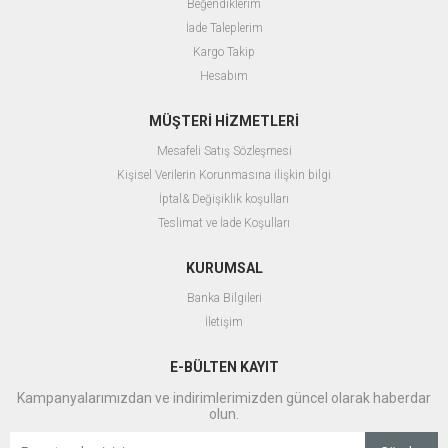
Beğendiklerim
İade Taleplerim
Kargo Takip
Hesabım
MÜŞTERİ HİZMETLERİ
Mesafeli Satış Sözleşmesi
Kişisel Verilerin Korunmasına ilişkin bilgi
İptal& Değişiklik koşulları
Teslimat ve İade Koşulları
KURUMSAL
Banka Bilgileri
İletişim
E-BÜLTEN KAYIT
Kampanyalarımızdan ve indirimlerimizden güncel olarak haberdar
olun.