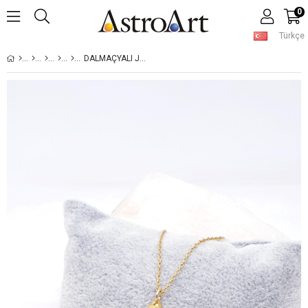
0
Türkçe
DALMAÇYALI JASPER DOĞALTAŞ KOLYE