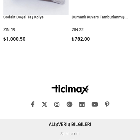
dalit Doğal Taş Kolye
Dumanlı Kuvars Tamburlanmış Kristal Kolye
N-19
ZIN-22
ZIN
1.000,50
₺782,00
₺7
ALIŞVERİŞ BİLGİLERİ
Siparişlerim