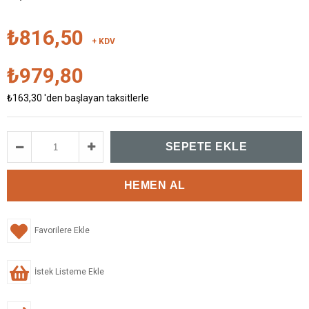
₺816,50
+ KDV
₺979,80
₺163,30
'den başlayan taksitlerle
Favorilere Ekle
İstek Listeme Ekle