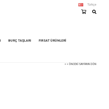
Türkçe
R
BURÇ TAŞLARI
FIRSAT ÜRÜNLERİ
< < ÖNCEKI SAYFAYA DÖN