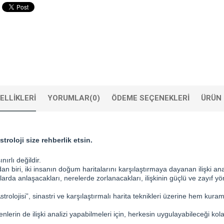
ELLIKLERI
YORUMLAR
(0)
ÖDEME SEÇENEKLERI
ÜRÜN 
stroloji size rehberlik etsin.
ırlı değildir.
an biri, iki insanın doğum haritalarını karşılaştırmaya dayanan ilişki anal
nularda anlaşacakları, nerelerde zorlanacakları, ilişkinin güçlü ve zayıf yön
Astrolojisi”, sinastri ve karşılaştırmalı harita teknikleri üzerine hem kur
eyenlerin de ilişki analizi yapabilmeleri için, herkesin uygulayabileceği k