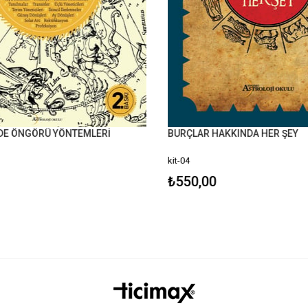
E ÖNGÖRÜ YÖNTEMLERİ
BURÇLAR HAKKINDA HER ŞEY
kit-04
₺550,00