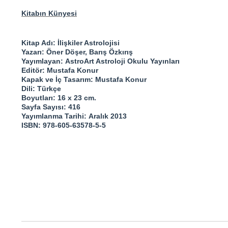
Kitabın Künyesi
Kitap Adı:
İlişkiler Astrolojisi
Yazarı:
Öner Döşer, Barış Özkırış
Yayımlayan:
AstroArt Astroloji Okulu Yayınları
Editör:
Mustafa Konur
Kapak ve İç Tasarım:
Mustafa Konur
Dili:
Türkçe
Boyutları:
16 x 23 cm.
Sayfa Sayısı:
416
Yayımlanma Tarihi:
Aralık 2013
ISBN:
978-605-63578-5-5