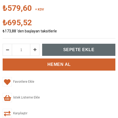
₺579,60
+ KDV
₺695,52
₺173,88
'den başlayan taksitlerle
Favorilere Ekle
İstek Listeme Ekle
Karşılaştır