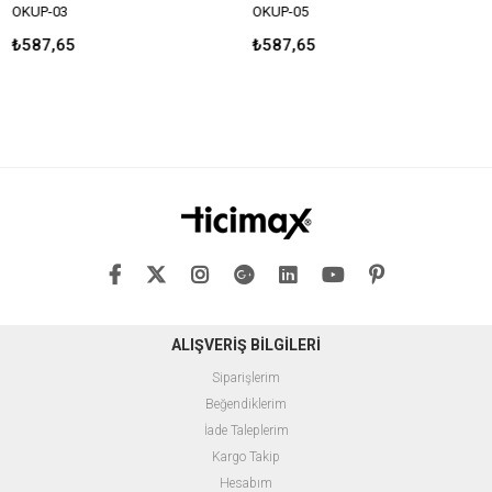
UP-03
OKUP-05
OKUP
87,65
₺587,65
₺58
ALIŞVERİŞ BİLGİLERİ
Siparişlerim
Beğendiklerim
İade Taleplerim
Kargo Takip
Hesabım