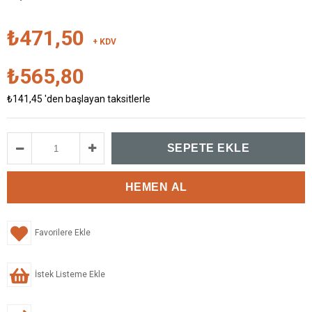
₺471,50
+ KDV
₺565,80
₺141,45
'den başlayan taksitlerle
Favorilere Ekle
İstek Listeme Ekle