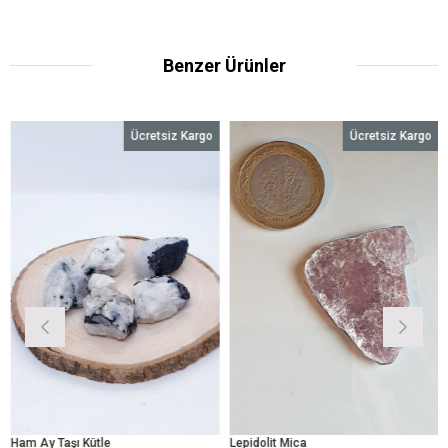
Benzer Ürünler
Ücretsiz Kargo
Ücretsiz Kargo
am Ay Taşı Kütle
Lepidolit Mica
Ter