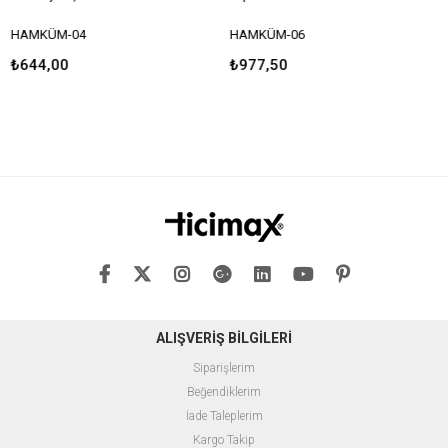
AMKÜM-04
HAMKÜM-06
HA
644,00
₺977,50
₺2
ALIŞVERİŞ BİLGİLERİ
Siparişlerim
Beğendiklerim
İade Taleplerim
Kargo Takip