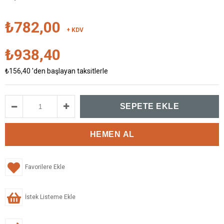
₺782,00
+ KDV
₺938,40
₺156,40
'den başlayan taksitlerle
Favorilere Ekle
İstek Listeme Ekle