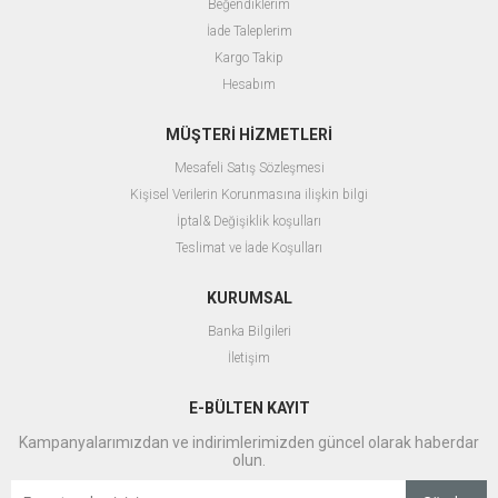
Beğendiklerim
İade Taleplerim
Kargo Takip
Hesabım
MÜŞTERİ HİZMETLERİ
Mesafeli Satış Sözleşmesi
Kişisel Verilerin Korunmasına ilişkin bilgi
İptal& Değişiklik koşulları
Teslimat ve İade Koşulları
KURUMSAL
Banka Bilgileri
İletişim
E-BÜLTEN KAYIT
Kampanyalarımızdan ve indirimlerimizden güncel olarak haberdar
olun.