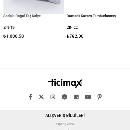
Sodalit Doğal Taş Kolye
Dumanlı Kuvars Tamburlanmış Kristal Kolye
T
ZIN-19
ZIN-22
Z
₺1.000,50
₺782,00
₺
ALIŞVERİŞ BİLGİLERİ
Siparişlerim