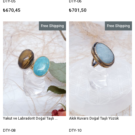
DTY-05
DTY-06
₺670,45
₺701,50
Free Shipping
Free Shipping
Yakut ve Labradorit Doğal Taşlı Yüzük
Akik Kuvars Doğal Taşlı Yüzük
DTY-08
DTY-10