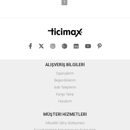
1
ALIŞVERİŞ BİLGİLERİ
Siparişlerim
Beğendiklerim
İade Taleplerim
Kargo Takip
Hesabım
MÜŞTERİ HİZMETLERİ
Mesafeli Satış Sözleşmesi