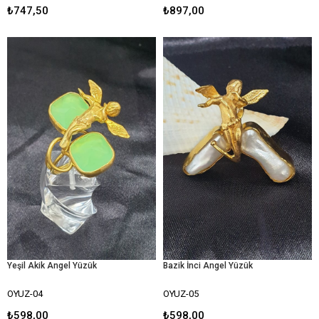
₺747,50
₺897,00
Yeşil Akik Angel Yüzük
Bazik İnci Angel Yüzük
OYUZ-04
OYUZ-05
₺598,00
₺598,00