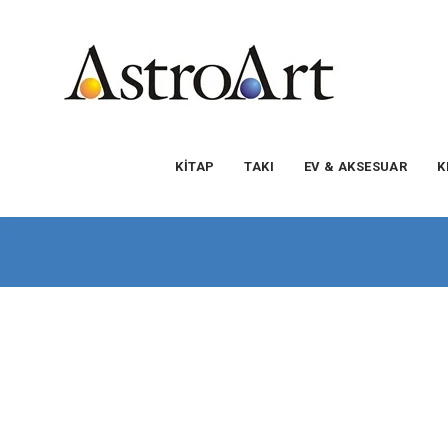
KİTAP
TAKI
EV & AKSESUAR
K