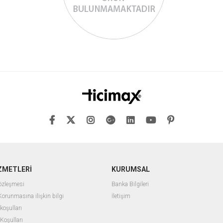
ZMETLERİ
KURUMSAL
Sözleşmesi
Banka Bilgileri
 Korunmasına ilişkin bilgi
İletişim
 koşulları
 Koşulları