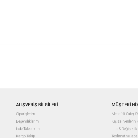
ALIŞVERİŞ BİLGİLERİ
MÜŞTERİ Hİ
Siparişlerim
Mesafeli Satış 
Beğendiklerim
Kişisel Verilerin
İade Taleplerim
İptal& Değişiklik
Kargo Takip
Teslimat ve İade