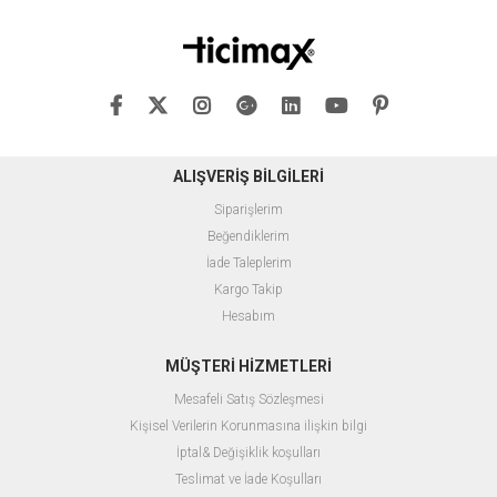
ALIŞVERİŞ BİLGİLERİ
Siparişlerim
Beğendiklerim
İade Taleplerim
Kargo Takip
Hesabım
MÜŞTERİ HİZMETLERİ
Mesafeli Satış Sözleşmesi
Kişisel Verilerin Korunmasına ilişkin bilgi
İptal& Değişiklik koşulları
Teslimat ve İade Koşulları