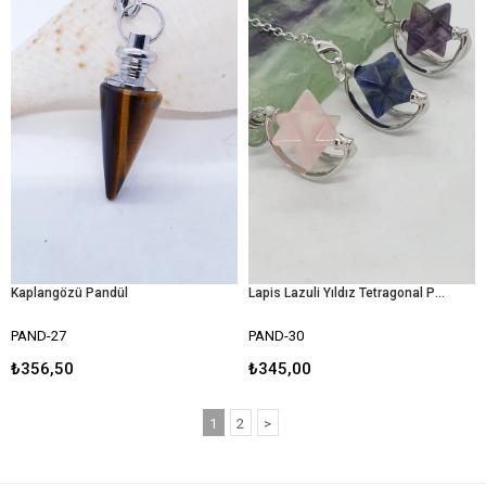
Kaplangözü Pandül
Lapis Lazuli Yıldız Tetragonal Pandül
PAND-27
PAND-30
₺356,50
₺345,00
1
2
>