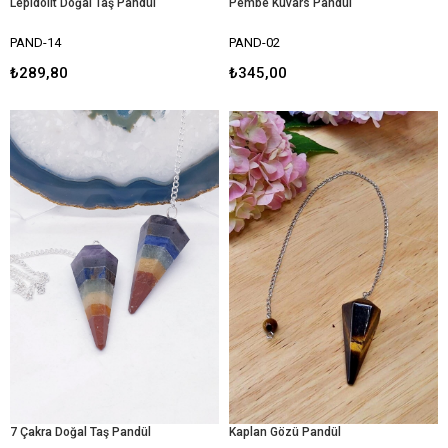
Lepidolit Doğal Taş Pandül
Pembe Kuvars Pandül
PAND-14
PAND-02
₺289,80
₺345,00
7 Çakra Doğal Taş Pandül
Kaplan Gözü Pandül