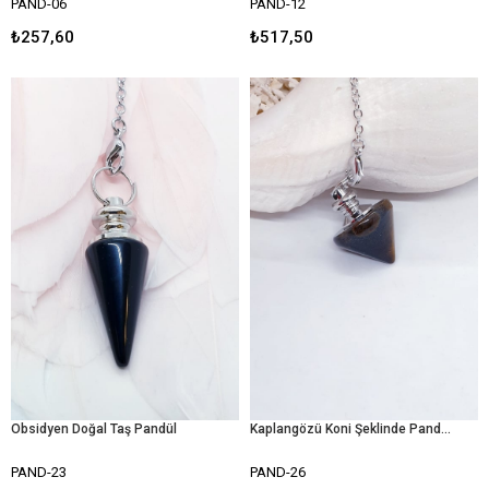
PAND-06
PAND-12
₺257,60
₺517,50
Obsidyen Doğal Taş Pandül
Kaplangözü Koni Şeklinde Pandül
PAND-23
PAND-26