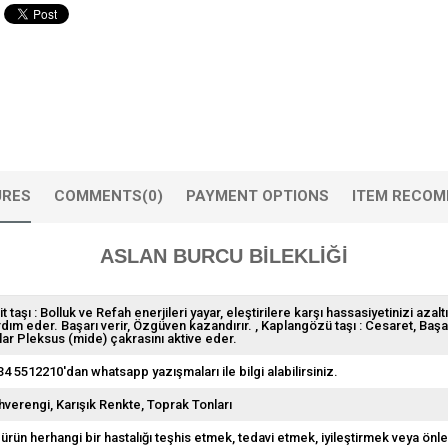
URES
COMMENTS
(0)
PAYMENT OPTIONS
ITEM RECOM
ASLAN BURCU BİLEKLİĞİ
rit taşı : Bolluk ve Refah enerjileri yayar, eleştirilere karşı hassasiyetinizi a
rdım eder. Başarı verir, Özgüven kazandırır.
Kaplangözü taşı : Cesaret, Başar
lar Pleksus (mide) çakrasını aktive eder.
34 5512210'dan whatsapp yazışmaları ile bilgi alabilirsiniz.
hverengi
Karışık Renkte
Toprak Tonları
 ürün herhangi bir hastalığı teşhis etmek, tedavi etmek, iyileştirmek veya önl