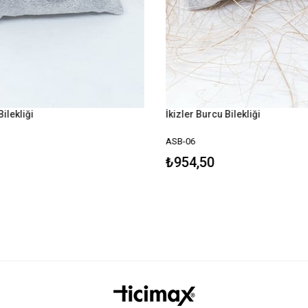
ilekliği
İkizler Burcu Bilekliği
ASB-06
₺954,50