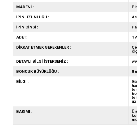
MADENİ :
Pir
İPİN UZUNLUĞU :
As
İPİN CİNSİ :
Pa
ADET:
1 
DİKKAT ETMEK GEREKENLER :
Çe
öl
DETAYLI BİLGİ İSTERSENİZ :
ww
BONCUK BÜYÜKLÜĞÜ :
8 
BİLGİ :
Gü
ha
te
bo
te
üz
BAKIMI :
Ür
ko
mü