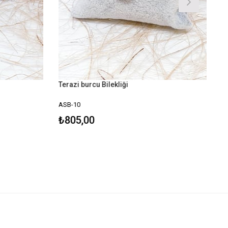
Terazi burcu Bilekliği
ASB-10
₺805,00