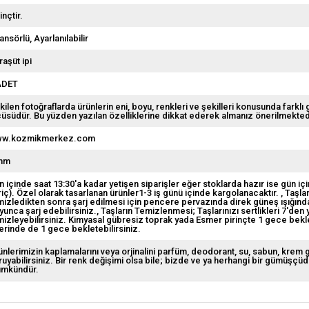
inçtir.
ansörlü
Ayarlanılabilir
raşüt ipi
ADET
kilen fotoğraflarda ürünlerin eni, boyu, renkleri ve şekilleri konusunda farklı 
çüsüdür. Bu yüzden yazılan özelliklerine dikkat ederek almanız önerilmekted
w.kozmikmerkez.com
mm
n içinde saat 13:30'a kadar yetişen siparişler eğer stoklarda hazır ise gün içi
riç). Özel olarak tasarlanan ürünler1-3 iş günü içinde kargolanacaktır.
Taşlar
mizledikten sonra şarj edilmesi için pencere pervazında direk güneş ışığından
yunca şarj edebilirsiniz.
Taşların Temizlenmesi; Taşlarınızı sertlikleri 7'den
mizleyebilirsiniz. Kimyasal gübresiz toprak yada Esmer pirinçte 1 gece beklete
erinde de 1 gece bekletebilirsiniz.
ünlerimizin kaplamalarını veya orjinalini parfüm, deodorant, su, sabun, krem
ruyabilirsiniz. Bir renk değişimi olsa bile; bizde ve ya herhangi bir gümüşçü
mkündür.