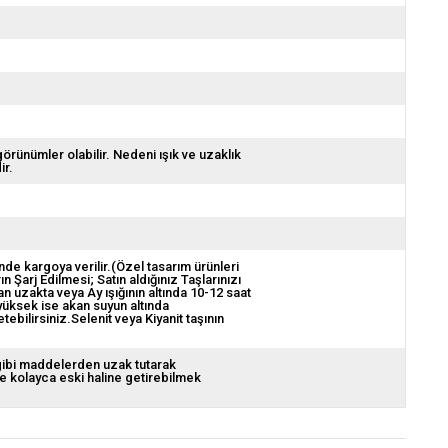
görünümler olabilir. Nedeni ışık ve uzaklık
ir.
nde kargoya verilir.(Özel tasarım ürünleri
ın Şarj Edilmesi; Satın aldığınız Taşlarınızı
 uzakta veya Ay ışığının altında 10-12 saat
 yüksek ise akan suyun altında
bilirsiniz.Selenit veya Kiyanit taşının
 gibi maddelerden uzak tutarak
de kolayca eski haline getirebilmek