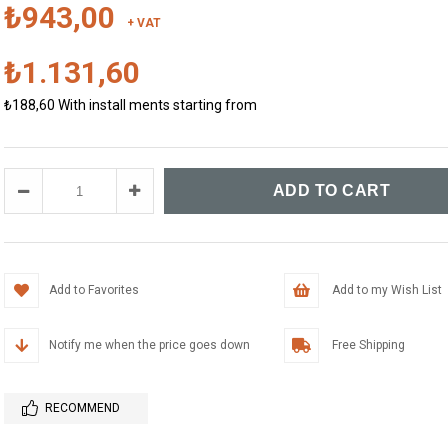
₺943,00
+ VAT
₺1.131,60
₺188,60
With install ments starting from
Add to Favorites
Add to my Wish List
Notify me when the price goes down
Free Shipping
RECOMMEND