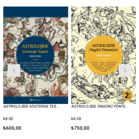
ASTROLOJİDE GÖSTERGE TESPİTİ
ASTROLOJİDE ÖNGÖRÜ YÖNTEMLERİ
BUR
t-02
kit-03
kit
600,00
₺750,00
₺5