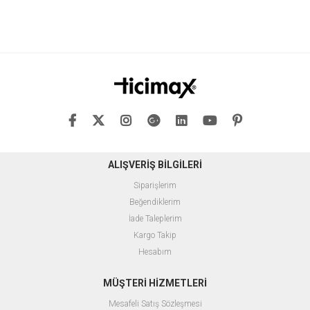
ALIŞVERİŞ BİLGİLERİ
Siparişlerim
Beğendiklerim
İade Taleplerim
Kargo Takip
Hesabım
MÜŞTERİ HİZMETLERİ
Mesafeli Satış Sözleşmesi