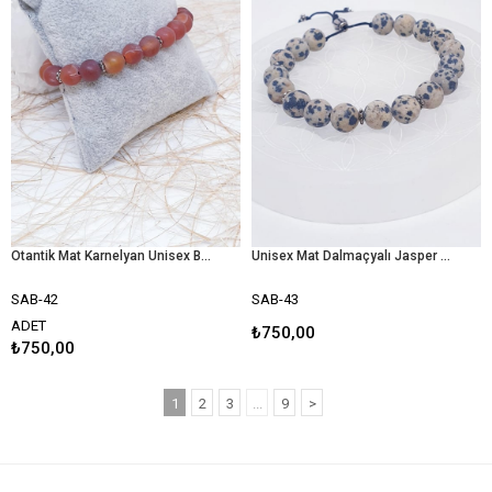
Otantik Mat Karnelyan Unisex Bileklik
Unisex Mat Dalmaçyalı Jasper Bileklik
SAB-42
SAB-43
ADET
₺750,00
₺750,00
1
2
3
...
9
>