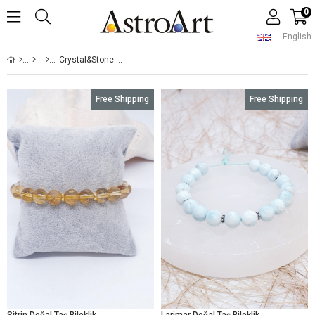
0
English
Crystal&Stone Bracelets
Free Shipping
Free Shipping
Sitrin Doğal Taş Bileklik
Larimar Doğal Taş Bileklik