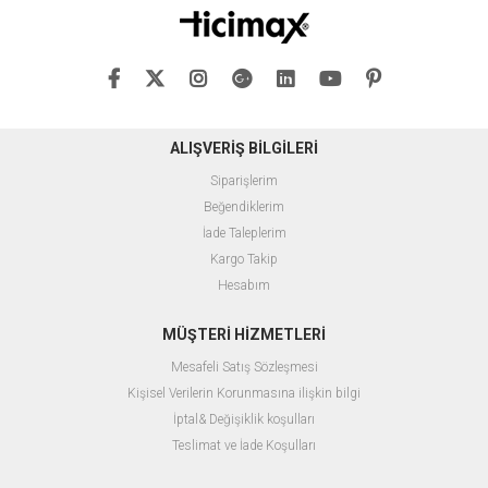
ALIŞVERİŞ BİLGİLERİ
Siparişlerim
Beğendiklerim
İade Taleplerim
Kargo Takip
Hesabım
MÜŞTERİ HİZMETLERİ
Mesafeli Satış Sözleşmesi
Kişisel Verilerin Korunmasına ilişkin bilgi
İptal& Değişiklik koşulları
Teslimat ve İade Koşulları