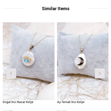
Similar Items
ğal İnci Nazar Kolye
Ay Temalı İnci Kolye
Taşlı