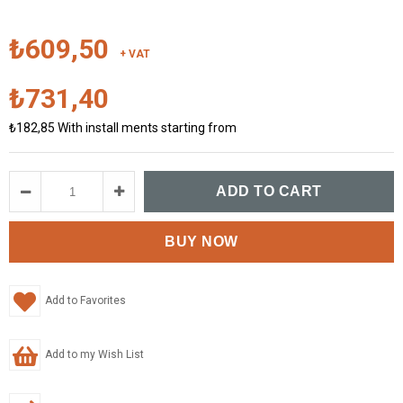
₺609,50
+ VAT
₺731,40
₺182,85
With install ments starting from
Add to Favorites
Add to my Wish List