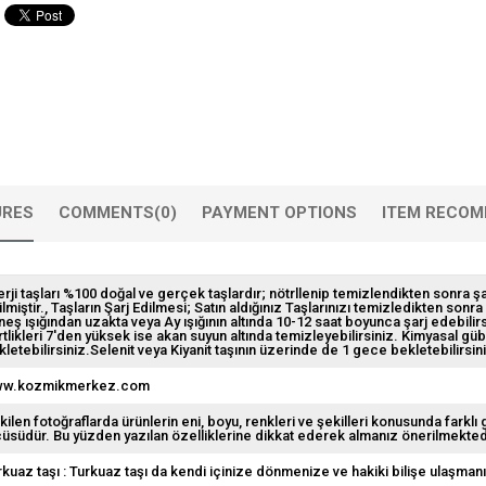
URES
COMMENTS
(0)
PAYMENT OPTIONS
ITEM RECOM
erji taşları %100 doğal ve gerçek taşlardır; nötrllenip temizlendikten sonra şa
lmiştir.
Taşların Şarj Edilmesi; Satın aldığınız Taşlarınızı temizledikten son
neş ışığından uzakta veya Ay ışığının altında 10-12 saat boyunca şarj edebilirs
rtlikleri 7'den yüksek ise akan suyun altında temizleyebilirsiniz. Kimyasal g
kletebilirsiniz.Selenit veya Kiyanit taşının üzerinde de 1 gece bekletebilirsin
w.kozmikmerkez.com
kilen fotoğraflarda ürünlerin eni, boyu, renkleri ve şekilleri konusunda farklı 
çüsüdür. Bu yüzden yazılan özelliklerine dikkat ederek almanız önerilmekted
rkuaz taşı : Turkuaz taşı da kendi içinize dönmenize ve hakiki bilişe ulaşman