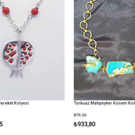
ereket Kolyesi
Turkuaz Mahpeyker Kösem Kol
BTK-26
5
₺933,80