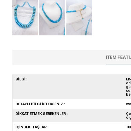
ITEM FEAT
BİLGİ :
En
edi
gü
se
be
DETAYLI BİLGİ İSTERSENİZ :
ww
DİKKAT ETMEK GEREKENLER :
Çe
öl
İÇİNDEKİ TAŞLAR :
Tu