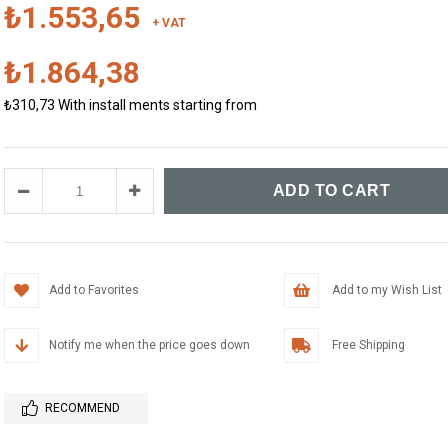
₺1.553,65
+ VAT
₺1.864,38
₺310,73
With install ments starting from
Add to Favorites
Add to my Wish List
Notify me when the price goes down
Free Shipping
RECOMMEND