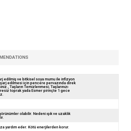
MENDATIONS
rj edilmiş ve bitkisel soya mumu ile infizyon
ra şarj edilmesi için pencere pervazında direk
iniz.
Taşların Temizlenmesi; Taşlarınızı
übresiz toprak yada Esmer pirinçte 1 gece
iz.
görünümler olabilir. Nedeni ışık ve uzaklık
ir.
ıza yardım eder. Kötü enerjilerden korur.