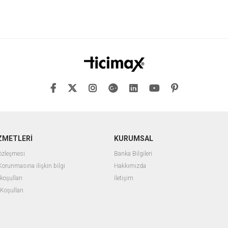
ZMETLERİ
KURUMSAL
Sözleşmesi
Banka Bilgileri
 Korunmasına ilişkin bilgi
Hakkımızda
 koşulları
İletişim
 Koşulları