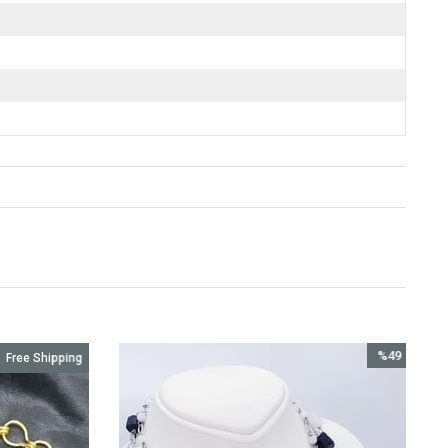
%49
Free Shipping
Sale
%49Sale