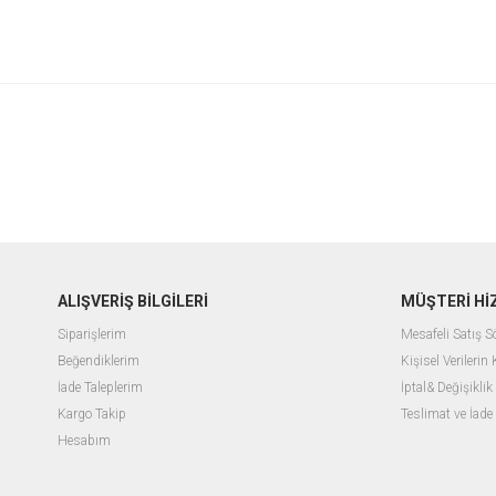
ALIŞVERİŞ BİLGİLERİ
MÜŞTERİ Hİ
Siparişlerim
Mesafeli Satış 
Beğendiklerim
Kişisel Verilerin
İade Taleplerim
İptal& Değişiklik
Kargo Takip
Teslimat ve İade
Hesabım