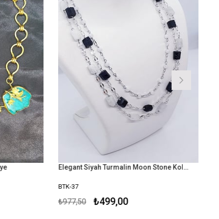
ye
Elegant Siyah Turmalin Moon Stone Kolye
BTK-37
₺499,00
₺977,50