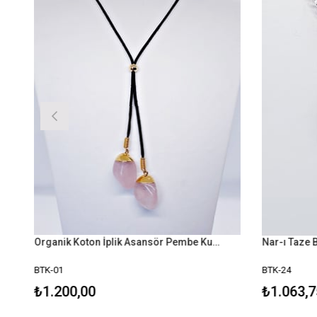
Organik Koton İplik Asansör Pembe Kuvars Kolye
Nar-ı Taze B
BTK-01
BTK-24
₺1.200,00
₺1.063,7