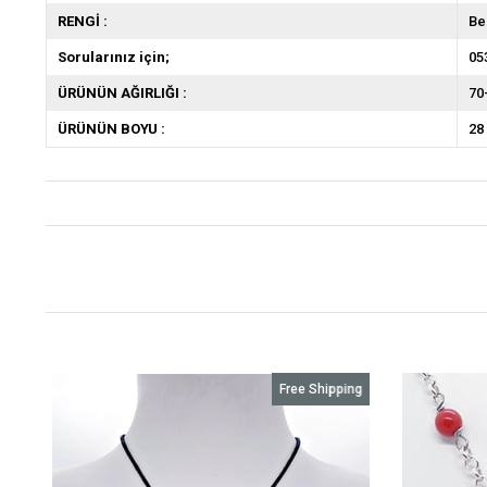
RENGİ :
Be
Sorularınız için;
05
ÜRÜNÜN AĞIRLIĞI :
70
ÜRÜNÜN BOYU :
28
g
Free Shipping