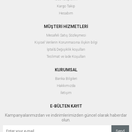
Kargo Takip
Hesabım
MÜŞTERİ HİZMETLERİ
Mesafeli Satış Sözleşmesi
Kişisel Verilerin Korunmasına ilişkin bilgi
İptal& Değişiklik koşulları
Teslimat ve İade Koşulları
KURUMSAL
Banka Bilgileri
Hakkımızda
İletişim
E-BÜLTEN KAYIT
Kampanyalarımızdan ve indirimlerimizden güncel olarak haberdar
olun.
Send