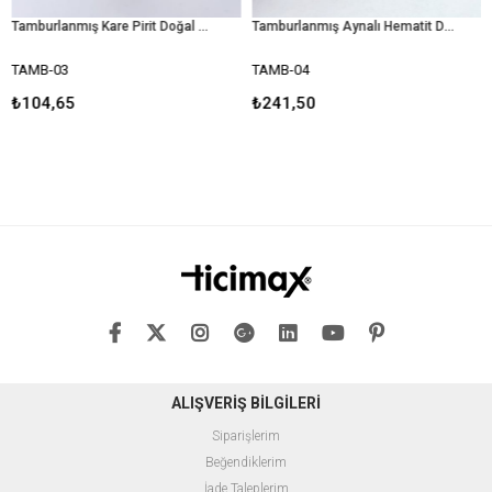
Tamburlanmış Kare Pirit Doğal Taş
Tamburlanmış Aynalı Hematit Doğal Taş
B-03
TAMB-04
TAMB
04,65
₺241,50
₺1.2
ALIŞVERİŞ BİLGİLERİ
Siparişlerim
Beğendiklerim
İade Taleplerim