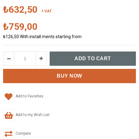
₺632,50
+ VAT
₺759,00
₺126,50
With install ments starting from
Add to Favorites
Add to my Wish List
Compare