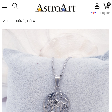
0
English
GÜMÜŞ OĞLAK BURCU KOLYESI