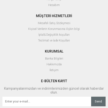
Hesabım
MÜŞTERİ HİZMETLERİ
Mesafeli Satış Sözleşmesi
Kişisel Verilerin Korunmasına ilişkin bilgi
İptal& Değişiklik koşulları
Teslimat ve İade Koşulları
KURUMSAL
Banka Bilgileri
Hakkımızda
İletişim
E-BÜLTEN KAYIT
Kampanyalarımızdan ve indirimlerimizden güncel olarak haberdar
olun.
Send