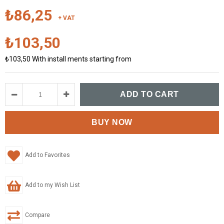
₺86,25
+ VAT
₺103,50
₺103,50
With install ments starting from
Add to Favorites
Add to my Wish List
Compare