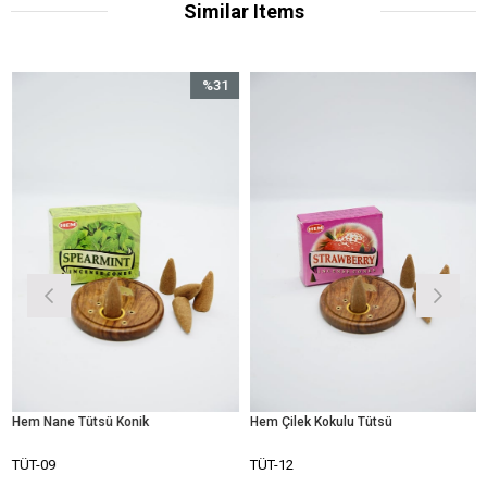
Similar Items
%31
Sale
%31Sale
Hem Nane Tütsü Konik
Hem Çilek Kokulu Tütsü
TÜT-09
TÜT-12
T