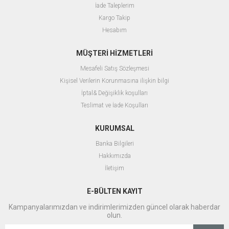
İade Taleplerim
Kargo Takip
Hesabım
MÜŞTERİ HİZMETLERİ
Mesafeli Satış Sözleşmesi
Kişisel Verilerin Korunmasına ilişkin bilgi
İptal& Değişiklik koşulları
Teslimat ve İade Koşulları
KURUMSAL
Banka Bilgileri
Hakkımızda
İletişim
E-BÜLTEN KAYIT
Kampanyalarımızdan ve indirimlerimizden güncel olarak haberdar
olun.