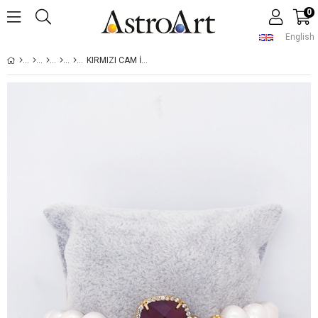
0
English
KIRMIZI CAM İNCI GÜMÜŞ BILEKLIK