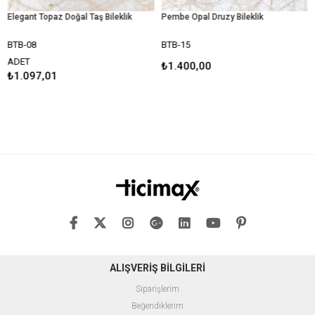
egant Topaz Doğal Taş Bileklik
Pembe Opal Druzy Bileklik
TB-08
BTB-15
BTB
DET
₺1.400,00
₺1
1.097,01
ALIŞVERİŞ BİLGİLERİ
Siparişlerim
Beğendiklerim