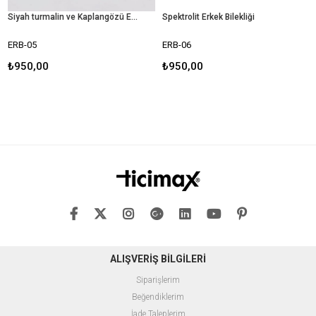
Siyah turmalin ve Kaplangözü Erkek Bilekliği
Spektrolit Erkek Bilekliği
ERB-05
ERB-06
E
₺950,00
₺950,00
₺
ALIŞVERİŞ BİLGİLERİ
Siparişlerim
Beğendiklerim
İade Taleplerim