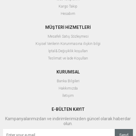
Kargo Takip
Hesabım
MÜŞTERİ HİZMETLERİ
Mesafeli Satış Sözleşmesi
Kişisel Verilerin Korunmasına ilişkin bilgi
İptal& Değişiklik koşulları
Teslimat ve İade Koşulları
KURUMSAL
Banka Bilgileri
Hakkımızda
İletişim
E-BÜLTEN KAYIT
Kampanyalarımızdan ve indirimlerimizden güncel olarak haberdar
olun.
Send