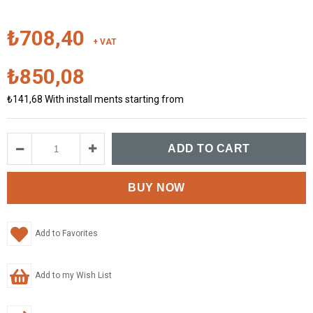
₺708,40
+ VAT
₺850,08
₺141,68
With install ments starting from
Add to Favorites
Add to my Wish List