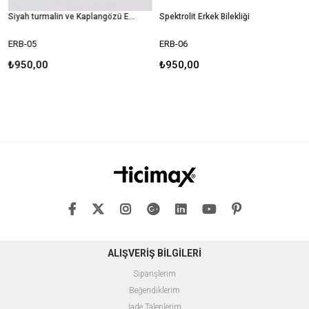
Siyah turmalin ve Kaplangözü Erkek Bilekliği
Spektrolit Erkek Bilekliği
ERB-05
ERB-06
₺950,00
₺950,00
ALIŞVERİŞ BİLGİLERİ
Siparişlerim
Beğendiklerim
İade Taleplerim