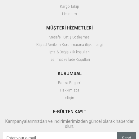
Kargo Takip
Hesabım
MÜŞTERİ HİZMETLERİ
Mesafeli Satış Sözleşmesi
Kişisel Verilerin Korunmasına ilişkin bilgi
İptal& Değişiklik koşulları
Teslimat ve İade Koşulları
KURUMSAL
Banka Bilgileri
Hakkımızda
İletişim
E-BÜLTEN KAYIT
Kampanyalarımızdan ve indirimlerimizden güncel olarak haberdar
olun.
Send