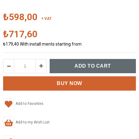
₺598,00
+ VAT
₺717,60
₺179,40
With install ments starting from
Add to Favorites
Add to my Wish List