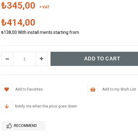
₺345,00
+ VAT
₺414,00
₺138,00
With install ments starting from
Add to Favorites
Add to my Wish List
Notify me when the price goes down
RECOMMEND