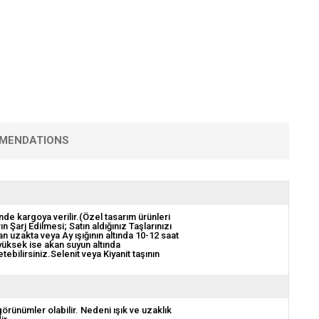
MENDATIONS
nde kargoya verilir.(Özel tasarım ürünleri
ın Şarj Edilmesi; Satın aldığınız Taşlarınızı
 uzakta veya Ay ışığının altında 10-12 saat
 yüksek ise akan suyun altında
bilirsiniz.Selenit veya Kiyanit taşının
görünümler olabilir. Nedeni ışık ve uzaklık