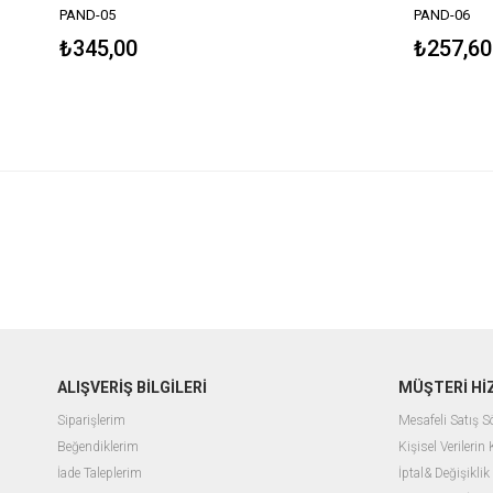
PAND-05
PAND-06
₺345,00
₺257,60
ALIŞVERİŞ BİLGİLERİ
MÜŞTERİ Hİ
Siparişlerim
Mesafeli Satış 
Beğendiklerim
Kişisel Verilerin
İade Taleplerim
İptal& Değişiklik