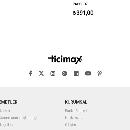
PAND-07
₺391,00
ZMETLERİ
KURUMSAL
Sözleşmesi
Banka Bilgileri
 Korunmasına ilişkin bilgi
Hakkımızda
 koşulları
İletişim