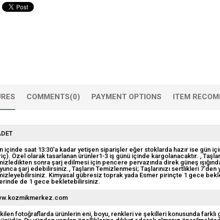
URES
COMMENTS
(0)
PAYMENT OPTIONS
ITEM RECOM
ADET
n içinde saat 13:30'a kadar yetişen siparişler eğer stoklarda hazır ise gün içi
riç). Özel olarak tasarlanan ürünler1-3 iş günü içinde kargolanacaktır.
Taşlar
mizledikten sonra şarj edilmesi için pencere pervazında direk güneş ışığından
yunca şarj edebilirsiniz.
Taşların Temizlenmesi; Taşlarınızı sertlikleri 7'den
mizleyebilirsiniz. Kimyasal gübresiz toprak yada Esmer pirinçte 1 gece beklete
erinde de 1 gece bekletebilirsiniz.
w.kozmikmerkez.com
kilen fotoğraflarda ürünlerin eni, boyu, renkleri ve şekilleri konusunda farklı 