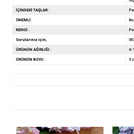
öl
İÇİNDEKİ TAŞLAR :
Pe
ÖNEMLİ:
Bu
RENGİ :
P
Sorularınız için;
05
ÜRÜNÜN AĞIRLIĞI :
0-
ÜRÜNÜN BOYU :
3 