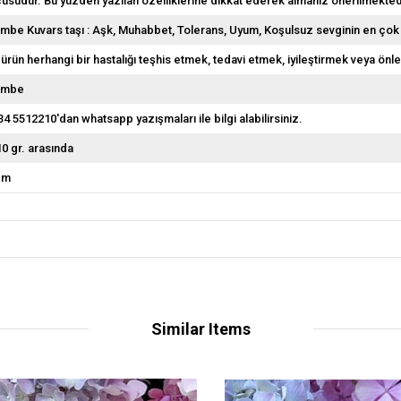
çüsüdür. Bu yüzden yazılan özelliklerine dikkat ederek almanız önerilmekted
mbe Kuvars taşı : Aşk, Muhabbet, Tolerans, Uyum, Koşulsuz sevginin en çok ku
 ürün herhangi bir hastalığı teşhis etmek, tedavi etmek, iyileştirmek veya önl
embe
34 5512210'dan whatsapp yazışmaları ile bilgi alabilirsiniz.
10 gr. arasında
cm
Similar Items