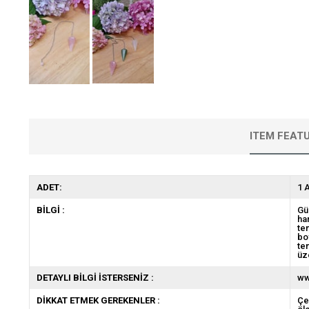
ITEM FEAT
ADET:
1 
BİLGİ :
Gü
ha
te
bo
te
üz
DETAYLI BİLGİ İSTERSENİZ :
ww
DİKKAT ETMEK GEREKENLER :
Çe