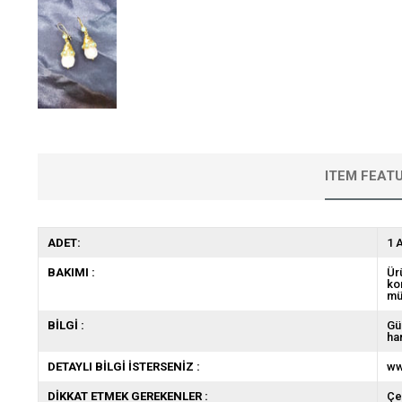
ITEM FEAT
ADET:
1 
BAKIMI :
Ür
ko
mü
BİLGİ :
Gü
ha
DETAYLI BİLGİ İSTERSENİZ :
ww
DİKKAT ETMEK GEREKENLER :
Çe