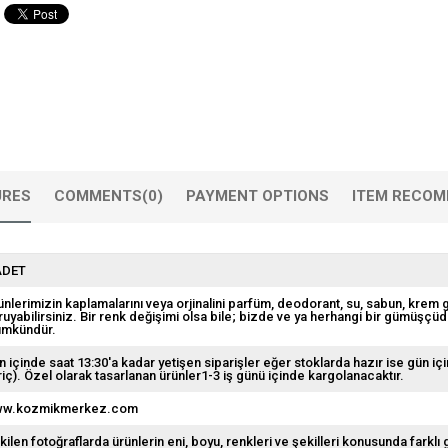
URES
COMMENTS
(0)
PAYMENT OPTIONS
ITEM RECOM
ADET
ünlerimizin kaplamalarını veya orjinalini parfüm, deodorant, su, sabun, krem
ruyabilirsiniz. Bir renk değişimi olsa bile; bizde ve ya herhangi bir gümüşçü
mkündür.
n içinde saat 13:30'a kadar yetişen siparişler eğer stoklarda hazır ise gün içi
riç). Özel olarak tasarlanan ürünler1-3 iş günü içinde kargolanacaktır.
w.kozmikmerkez.com
kilen fotoğraflarda ürünlerin eni, boyu, renkleri ve şekilleri konusunda farklı 