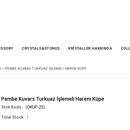
SSORY
CRYSTALS&STONES
KRİSTALLER HAKKINDA
COL
S
>
PEMBE KUVARS TURKUAZ İŞLEMELI HAREM KÜPE
Pembe Kuvars Turkuaz İşlemeli Harem Küpe
(OKUP-25)
Total Stock
:
1