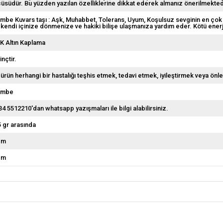
çüsüdür. Bu yüzden yazılan özelliklerine dikkat ederek almanız önerilmekted
mbe Kuvars taşı : Aşk, Muhabbet, Tolerans, Uyum, Koşulsuz sevginin en çok k
 kendi içinize dönmenize ve hakiki bilişe ulaşmanıza yardım eder. Kötü enerj
 K Altın Kaplama
inçtir.
 ürün herhangi bir hastalığı teşhis etmek, tedavi etmek, iyileştirmek veya önl
embe
34 5512210'dan whatsapp yazışmaları ile bilgi alabilirsiniz.
5 gr arasında
cm
cm