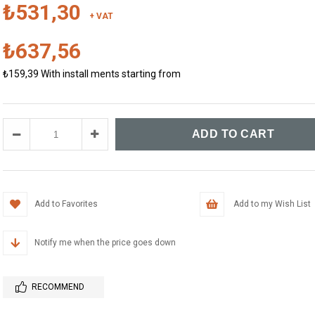
₺531,30
+ VAT
₺637,56
₺159,39
With install ments starting from
Add to Favorites
Add to my Wish List
Notify me when the price goes down
RECOMMEND