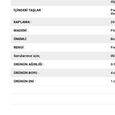
öl
İÇİNDEKİ TAŞLAR :
Pe
da
KAPLAMA :
24
MADENİ :
Pir
ÖNEMLİ:
Bu
RENGİ :
P
Sorularınız için;
05
ÜRÜNÜN AĞIRLIĞI :
0-
ÜRÜNÜN BOYU :
4 
ÜRÜNÜN ENİ :
1 