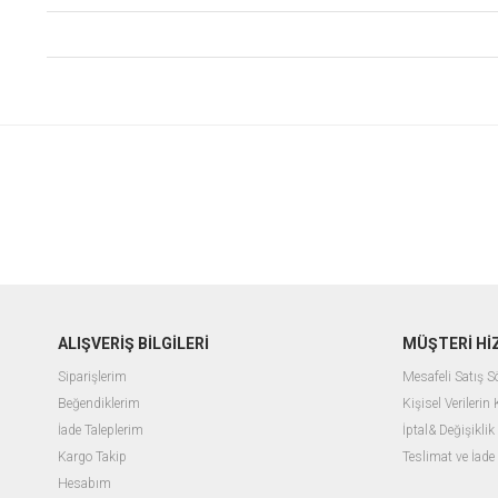
ALIŞVERİŞ BİLGİLERİ
MÜŞTERİ Hİ
Siparişlerim
Mesafeli Satış 
Beğendiklerim
Kişisel Verilerin
İade Taleplerim
İptal& Değişiklik
Kargo Takip
Teslimat ve İade
Hesabım