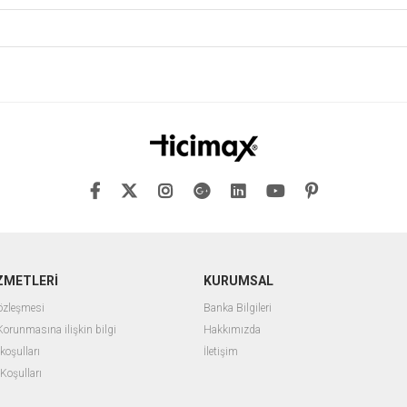
ZMETLERİ
KURUMSAL
Sözleşmesi
Banka Bilgileri
 Korunmasına ilişkin bilgi
Hakkımızda
 koşulları
İletişim
 Koşulları