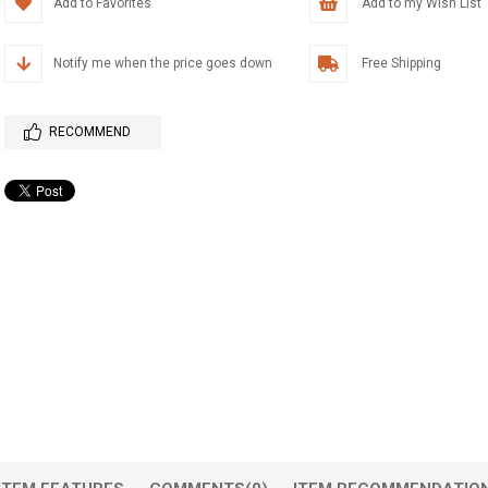
Add to Favorites
Add to my Wish List
Notify me when the price goes down
Free Shipping
RECOMMEND