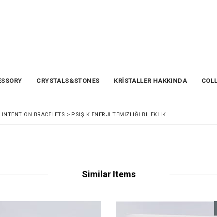
SSORY
CRYSTALS&STONES
KRİSTALLER HAKKINDA
COL
>
INTENTION BRACELETS
>
PSIŞIK ENERJI TEMIZLIĞI BILEKLIK
Similar Items