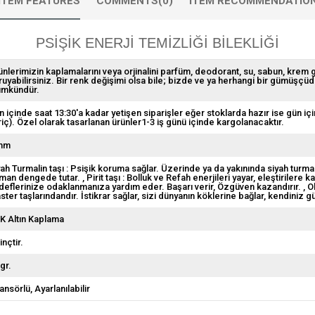
ITEM FEATURES
COMMENTS
(0)
ITEM RECOMMENDATIO
PSİŞİK ENERJİ TEMİZLİĞİ BİLEKLİĞİ
ünlerimizin kaplamalarını veya orjinalini parfüm, deodorant, su, sabun, krem
ruyabilirsiniz. Bir renk değişimi olsa bile; bizde ve ya herhangi bir gümüşçü
mkündür.
n içinde saat 13:30'a kadar yetişen siparişler eğer stoklarda hazır ise gün içi
riç). Özel olarak tasarlanan ürünler1-3 iş günü içinde kargolanacaktır.
mm
yah Turmalin taşı : Psişik koruma sağlar. Üzerinde ya da yakınında siyah turmal
man dengede tutar.
Pirit taşı : Bolluk ve Refah enerjileri yayar, eleştirilere 
deflerinize odaklanmanıza yardım eder. Başarı verir, Özgüven kazandırır.
O
ster taşlarındandır. İstikrar sağlar, sizi dünyanın köklerine bağlar, kendiniz
 K Altın Kaplama
inçtir.
gr.
ansörlü
Ayarlanılabilir