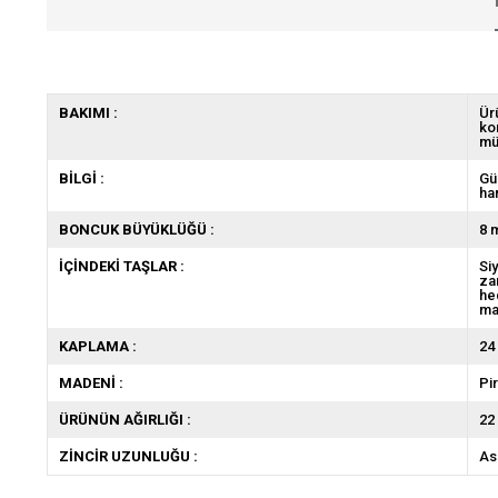
BAKIMI :
Ür
ko
mü
BİLGİ :
Gü
ha
BONCUK BÜYÜKLÜĞÜ :
8 
İÇİNDEKİ TAŞLAR :
Si
za
he
ma
KAPLAMA :
24
MADENİ :
Pir
ÜRÜNÜN AĞIRLIĞI :
22 
ZİNCİR UZUNLUĞU :
As