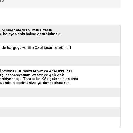
NS
 gibi maddelerden uzak tutarak
de kolayca eski haline getirebilmek
nde kargoya verilir.(Özel tasarım ürünleri
in tutmak, auranızı temiz ve enerjinizi her
karşı hassasiyetinizi azaltır ve gelecek
bsidyen taşı : Topraklar, Kök çakranın en usta
 güvende hissetmenize yardımcı olacaktır.