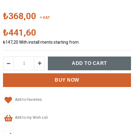
₺368,00
+ VAT
₺441,60
₺147,20
With install ments starting from
Add to Favorites
Add to my Wish List