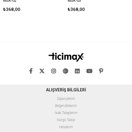
MSK-02
MSK-03
₺368,00
₺368,00
ALIŞVERİŞ BİLGİLERİ
Siparişlerim
Beğendiklerim
İade Taleplerim
Kargo Takip
Hesabım