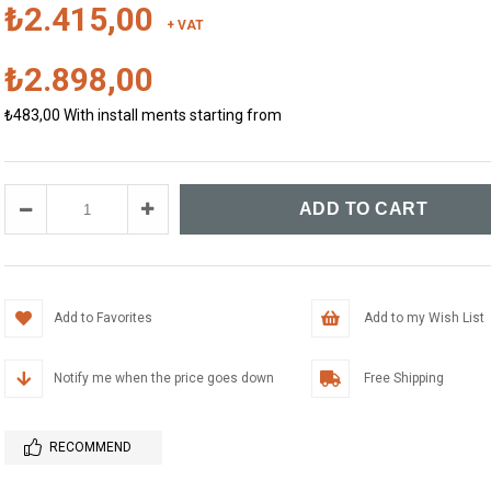
₺2.415,00
+ VAT
₺2.898,00
₺483,00
With install ments starting from
Add to Favorites
Add to my Wish List
Notify me when the price goes down
Free Shipping
RECOMMEND