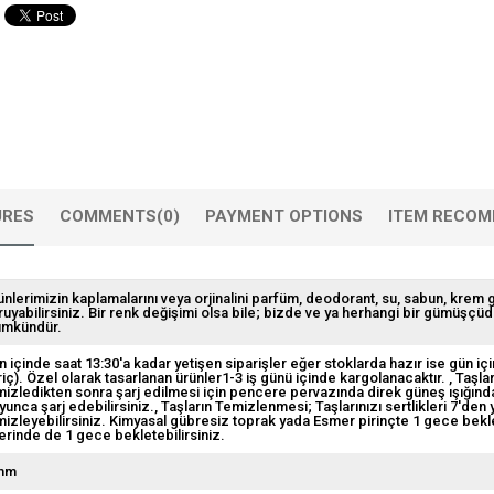
URES
COMMENTS
(0)
PAYMENT OPTIONS
ITEM RECOM
ünlerimizin kaplamalarını veya orjinalini parfüm, deodorant, su, sabun, krem
ruyabilirsiniz. Bir renk değişimi olsa bile; bizde ve ya herhangi bir gümüşçü
mkündür.
n içinde saat 13:30'a kadar yetişen siparişler eğer stoklarda hazır ise gün içi
riç). Özel olarak tasarlanan ürünler1-3 iş günü içinde kargolanacaktır.
Taşlar
mizledikten sonra şarj edilmesi için pencere pervazında direk güneş ışığından
yunca şarj edebilirsiniz.
Taşların Temizlenmesi; Taşlarınızı sertlikleri 7'den
mizleyebilirsiniz. Kimyasal gübresiz toprak yada Esmer pirinçte 1 gece beklete
erinde de 1 gece bekletebilirsiniz.
mm