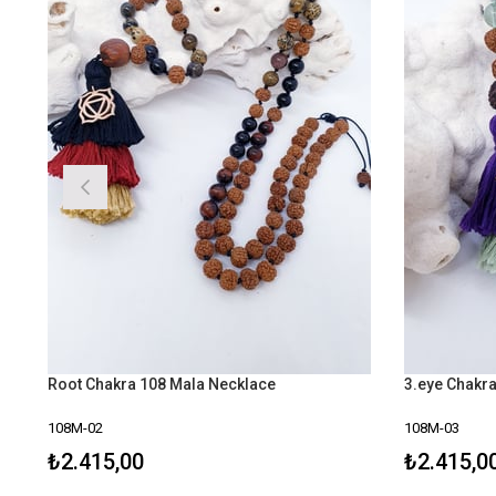
Root Chakra 108 Mala Necklace
3.eye Chakr
108M-02
108M-03
₺2.415,00
₺2.415,0