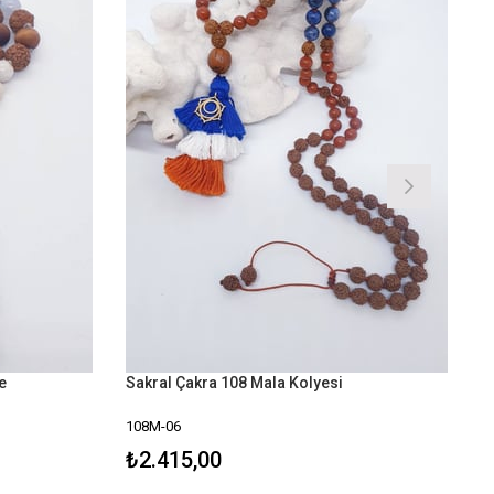
e
Sakral Çakra 108 Mala Kolyesi
108M-06
₺2.415,00