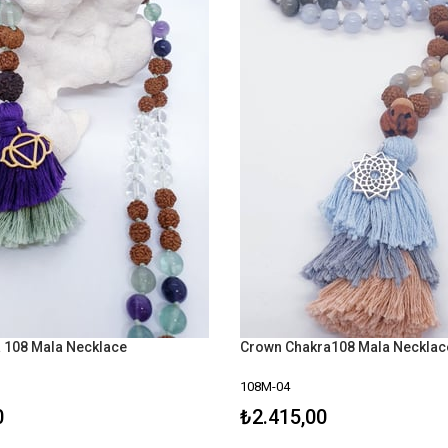
a 108 Mala Necklace
Crown Chakra108 Mala Necklac
108M-04
0
₺2.415,00