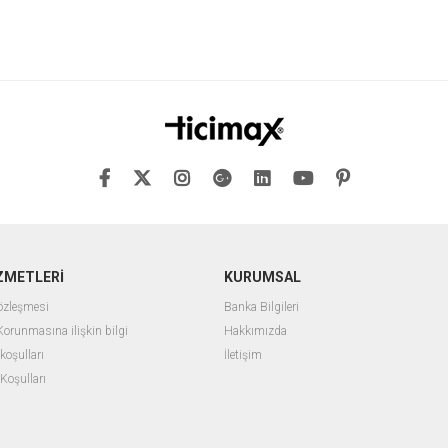
ZMETLERİ
KURUMSAL
Sözleşmesi
Banka Bilgileri
 Korunmasına ilişkin bilgi
Hakkımızda
 koşulları
İletişim
 Koşulları