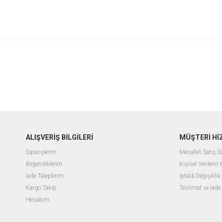
ALIŞVERİŞ BİLGİLERİ
MÜŞTERİ Hİ
Siparişlerim
Mesafeli Satış 
Beğendiklerim
Kişisel Verilerin
İade Taleplerim
İptal& Değişiklik
Kargo Takip
Teslimat ve İade
Hesabım