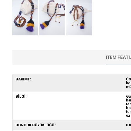
ITEM FEAT
BAKIMI :
Ür
ko
mü
BİLGİ :
Gü
ha
te
bo
te
üz
BONCUK BÜYÜKLÜĞÜ :
8 