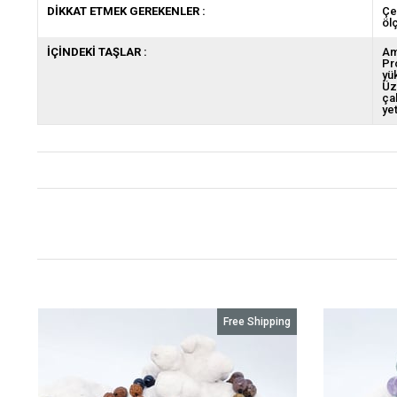
DİKKAT ETMEK GEREKENLER :
Çe
öl
İÇİNDEKİ TAŞLAR :
Ame
Pro
yük
Üz
ça
yet
g
Free Shipping