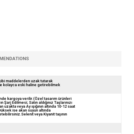
MENDATIONS
 gibi maddelerden uzak tutarak
de kolayca eski haline getirebilmek
nde kargoya verilir.(Özel tasarım ürünleri
ın Şarj Edilmesi; Satın aldığınız Taşlarınızı
 uzakta veya Ay ışığının altında 10-12 saat
 yüksek ise akan suyun altında
bilirsiniz.Selenit veya Kiyanit taşının