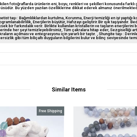
kilen fotoğraflarda ürünlerin eni, boyu, renkleri ve şekilleri konusunda farklı 
çüsüdür. Bu yüzden yazılan özelliklerine dikkat ederek almanız önerilmekted
tist taşı : Bağımlılıklardan kurtulma, Korunma, Enerji temizliği en iyi yaptığı k
gramlanabilirlilik, Enerjilerin büyütür, Hafızayı geliştirir.Bir ışık taşıyandır. B
sek bir farkındalık verir. Birlikte kullanılan kristallerin ve taşların enerjilerini
erinde her şeyi temizleyebilirsiniz, Tüm çakralara hitap eder, Sezgiselliği art
kraların açılması ve entegrasyonu için yararlı bir taştır.
Shungite taşı : Derin
ersizlik gibi tüm biliçaltı duyguların bilgilerini bulur ve bilinç seviyesinde temi
Similar Items
Free Shipping