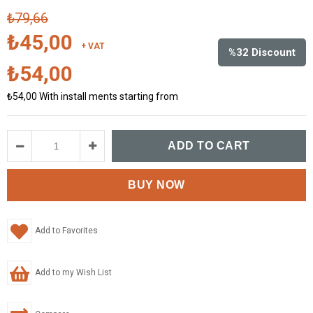
₺79,66
₺45,00
+ VAT
%
32
Discount
₺54,00
₺54,00
With install ments starting from
Add to Favorites
Add to my Wish List