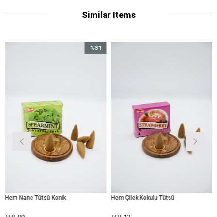
Similar Items
%31
Sale
%31Sale
Hem Nane Tütsü Konik
Hem Çilek Kokulu Tütsü
TÜT-09
TÜT-12
T