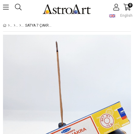
0
English
SATYA 7 ÇAKRA ÇUBUK TÜTSÜ