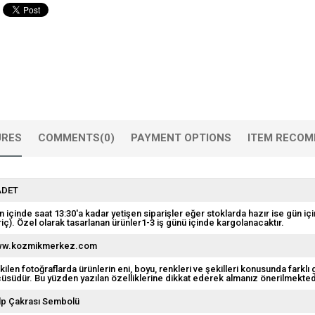
URES
COMMENTS
(0)
PAYMENT OPTIONS
ITEM RECOM
ADET
n içinde saat 13:30'a kadar yetişen siparişler eğer stoklarda hazır ise gün içi
riç). Özel olarak tasarlanan ürünler1-3 iş günü içinde kargolanacaktır.
w.kozmikmerkez.com
kilen fotoğraflarda ürünlerin eni, boyu, renkleri ve şekilleri konusunda farklı 
çüsüdür. Bu yüzden yazılan özelliklerine dikkat ederek almanız önerilmekted
lp Çakrası Sembolü