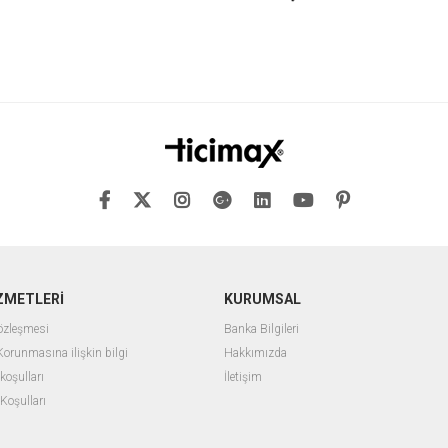
ZMETLERİ
KURUMSAL
Sözleşmesi
Banka Bilgileri
 Korunmasına ilişkin bilgi
Hakkımızda
 koşulları
İletişim
 Koşulları