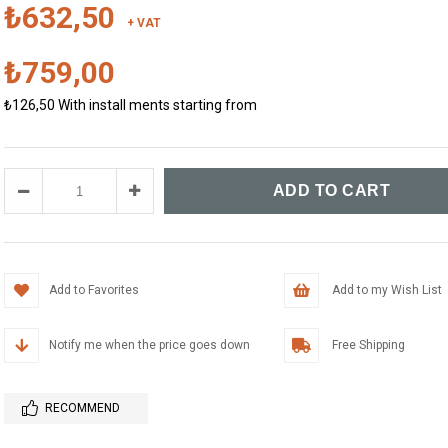
₺632,50
+ VAT
₺759,00
₺126,50
With install ments starting from
Add to Favorites
Add to my Wish List
Notify me when the price goes down
Free Shipping
RECOMMEND