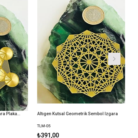
Metatron Küp Metal Kristal Izgara Plakası
Altıgen Kutsal Geometrik Sembol Izgara
TLM-05
₺391,00