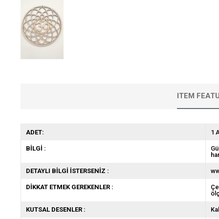
ITEM FEAT
ADET:
1 
BİLGİ :
Gü
ha
DETAYLI BİLGİ İSTERSENİZ :
ww
DİKKAT ETMEK GEREKENLER :
Çe
öl
KUTSAL DESENLER :
Ka