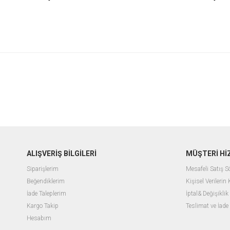
ALIŞVERİŞ BİLGİLERİ
MÜŞTERİ Hİ
Siparişlerim
Mesafeli Satış 
Beğendiklerim
Kişisel Verilerin
İade Taleplerim
İptal& Değişiklik
Kargo Takip
Teslimat ve İade
Hesabım