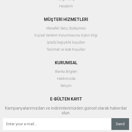
Hesabım
MÜŞTERİ HİZMETLERİ
Mesafeli Satış Sözleşmesi
Kişisel Verilerin Korunmasına ilişkin bilgi
İptal& Değişiklik koşulları
Teslimat ve İade Koşulları
KURUMSAL
Banka Bilgileri
Hakkımızda
İletişim
E-BÜLTEN KAYIT
Kampanyalarımızdan ve indirimlerimizden güncel olarak haberdar
olun.
Send