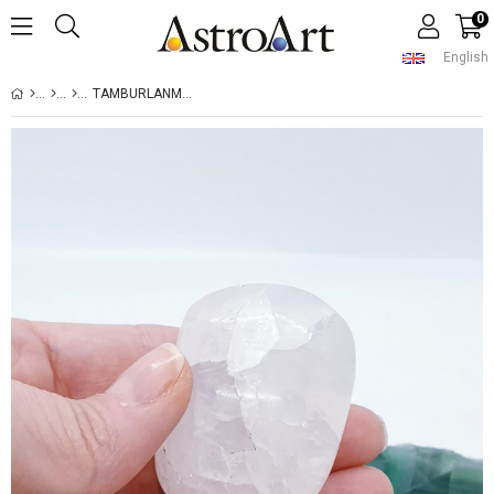
0
English
TAMBURLANMIŞ 70 GR KÜÇÜK AY TAŞI