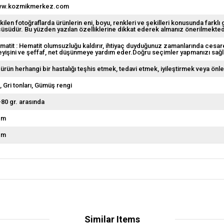
w.kozmikmerkez.com
kilen fotoğraflarda ürünlerin eni, boyu, renkleri ve şekilleri konusunda farklı 
çüsüdür. Bu yüzden yazılan özelliklerine dikkat ederek almanız önerilmekted
matit : Hematit olumsuzluğu kaldırır, ihtiyaç duyduğunuz zamanlarında cesaret
leyişini ve şeffaf, net düşünmeye yardım eder.Doğru seçimler yapmanızı sağl
 ürün herhangi bir hastalığı teşhis etmek, tedavi etmek, iyileştirmek veya önl
i
Gri tonları
Gümüş rengi
-80 gr. arasında
cm
cm
Similar Items