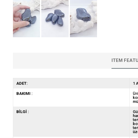
ITEM FEAT
ADET:
1 
BAKIMI :
Ür
ko
mü
BİLGİ :
Gü
ha
te
bo
te
üz