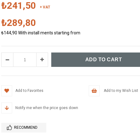
₺241,50
+ VAT
₺289,80
₺144,90
With install ments starting from
Add to Favorites
Add to my Wish List
Notify me when the price goes down
RECOMMEND