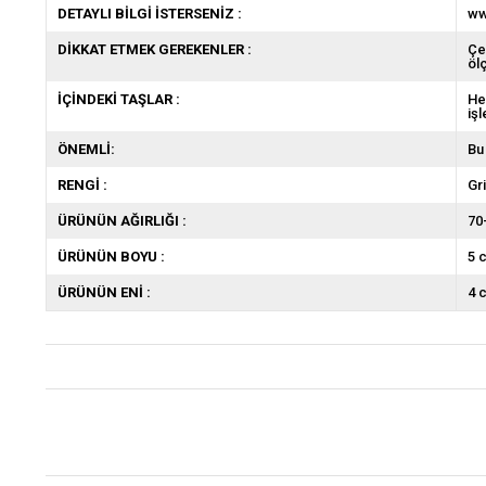
DETAYLI BİLGİ İSTERSENİZ :
ww
DİKKAT ETMEK GEREKENLER :
Çe
öl
İÇİNDEKİ TAŞLAR :
He
iş
ÖNEMLİ:
Bu
RENGİ :
Gr
ÜRÜNÜN AĞIRLIĞI :
70
ÜRÜNÜN BOYU :
5 
ÜRÜNÜN ENİ :
4 