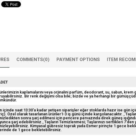
URES
COMMENTS
(0)
PAYMENT OPTIONS
ITEM RECOM
ADET
ünlerimizin kaplamalarını veya orjinalini parfüm, deodorant, su, sabun, krem
ruyabilirsiniz. Bir renk değişimi olsa bile; bizde ve ya herhangi bir gümüşçü
mkündür.
n içinde saat 13:30'a kadar yetişen siparişler eğer stoklarda hazır ise gün içi
riç). Özel olarak tasarlanan ürünler1-3 iş günü içinde kargolanacaktır.
Taşlar
mizledikten sonra şarj edilmesi için pencere pervazında direk güneş ışığından
yunca şarj edebilirsiniz.
Taşların Temizlenmesi; Taşlarınızı sertlikleri 7'den
mizleyebilirsiniz. Kimyasal gübresiz toprak yada Esmer pirinçte 1 gece beklete
erinde de 1 gece bekletebilirsiniz.