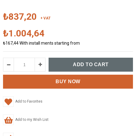
₺837,20
+ VAT
₺1.004,64
₺167,44
With install ments starting from
Add to Favorites
Add to my Wish List