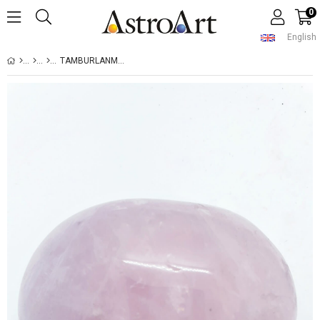
0
English
TAMBURLANMIŞ URUGUAY PEMBE KUVARSI DOĞAL TAŞ