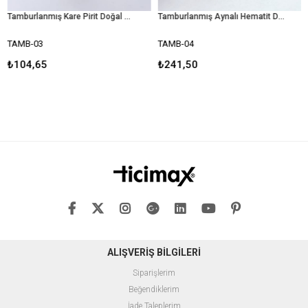
Tamburlanmış Kare Pirit Doğal Taş
Tamburlanmış Aynalı Hematit Doğal Taş
AMB-03
TAMB-04
TAM
104,65
₺241,50
₺1
ALIŞVERİŞ BİLGİLERİ
Siparişlerim
Beğendiklerim
İade Taleplerim