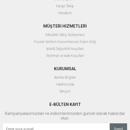
Kargo Takip
Hesabım
MÜŞTERİ HİZMETLERİ
Mesafeli Satış Sözleşmesi
Kişisel Verilerin Korunmasına ilişkin bilgi
İptal& Değişiklik koşulları
Teslimat ve İade Koşulları
KURUMSAL
Banka Bilgileri
Hakkımızda
İletişim
E-BÜLTEN KAYIT
Kampanyalarımızdan ve indirimlerimizden güncel olarak haberdar
olun.
Send