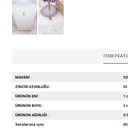
ITEM FEAT
MADENİ :
92
ZİNCİR UZUNLUĞU :
55
ÜRÜNÜN ENİ :
1 
ÜRÜNÜN BOYU :
2 
ÜRÜNÜN AĞIRLIĞI :
0-
Sorularınız için;
05