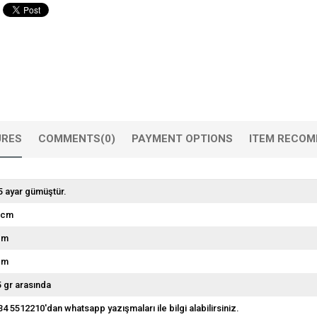
URES
COMMENTS
(0)
PAYMENT OPTIONS
ITEM RECOM
5 ayar gümüştür.
 cm
cm
cm
5 gr arasında
34 5512210'dan whatsapp yazışmaları ile bilgi alabilirsiniz.