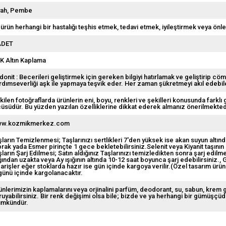
yah
Pembe
 ürün herhangi bir hastalığı teşhis etmek, tedavi etmek, iyileştirmek veya önl
ADET
 K Altın Kaplama
donit : Becerileri geliştirmek için gereken bilgiyi hatırlamak ve geliştirip cö
rdımseverliği aşk ile yapmaya teşvik eder. Her zaman şükretmeyi akıl edebile
kilen fotoğraflarda ürünlerin eni, boyu, renkleri ve şekilleri konusunda farklı 
çüsüdür. Bu yüzden yazılan özelliklerine dikkat ederek almanız önerilmekted
w.kozmikmerkez.com
şların Temizlenmesi; Taşlarınızı sertlikleri 7'den yüksek ise akan suyun altın
prak yada Esmer pirinçte 1 gece bekletebilirsiniz.Selenit veya Kiyanit taşının
şların Şarj Edilmesi; Satın aldığınız Taşlarınızı temizledikten sonra şarj edi
ığından uzakta veya Ay ışığının altında 10-12 saat boyunca şarj edebilirsiniz.
G
parişler eğer stoklarda hazır ise gün içinde kargoya verilir.(Özel tasarım ürün
 günü içinde kargolanacaktır.
ünlerimizin kaplamalarını veya orjinalini parfüm, deodorant, su, sabun, krem
ruyabilirsiniz. Bir renk değişimi olsa bile; bizde ve ya herhangi bir gümüşçü
mkündür.