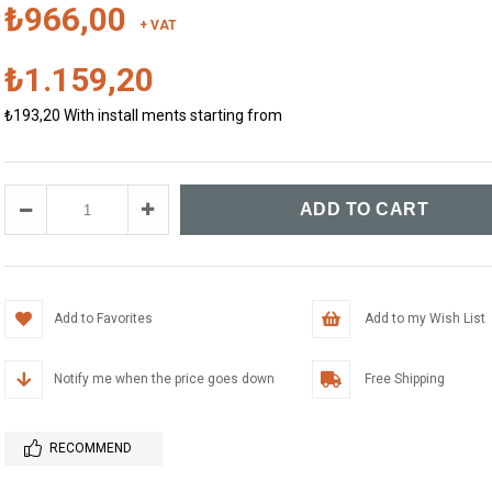
₺966,00
+ VAT
₺1.159,20
₺193,20
With install ments starting from
Add to Favorites
Add to my Wish List
Notify me when the price goes down
Free Shipping
RECOMMEND