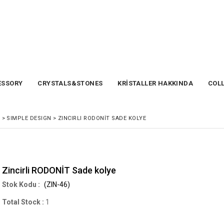
SSORY
CRYSTALS&STONES
KRİSTALLER HAKKINDA
COL
>
SIMPLE DESIGN
>
ZINCIRLI RODONİT SADE KOLYE
Zincirli RODONİT Sade kolye
(ZIN-46)
Total Stock
:
1