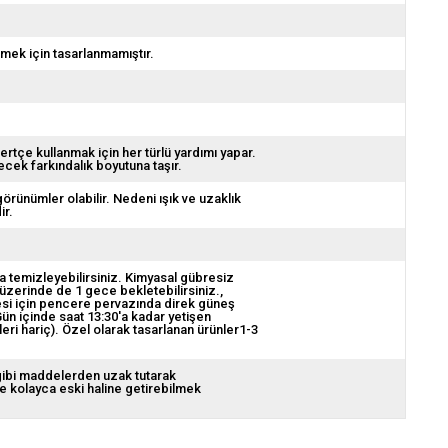
emek için tasarlanmamıştır.
mertçe kullanmak için her türlü yardımı yapar.
cek farkındalık boyutuna taşır.
görünümler olabilir. Nedeni ışık ve uzaklık
ir.
da temizleyebilirsiniz. Kimyasal gübresiz
 üzerinde de 1 gece bekletebilirsiniz.
lmesi için pencere pervazında direk güneş
ün içinde saat 13:30'a kadar yetişen
leri hariç). Özel olarak tasarlanan ürünler1-3
 gibi maddelerden uzak tutarak
de kolayca eski haline getirebilmek