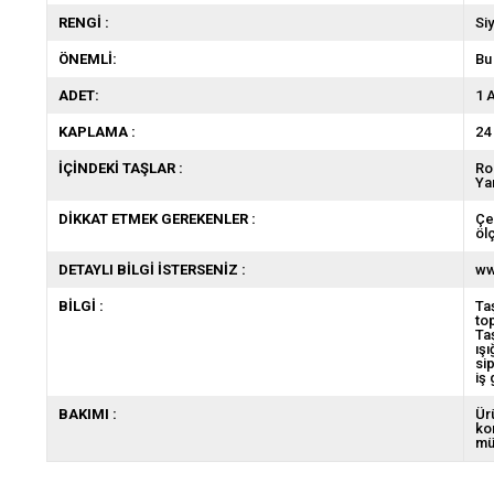
RENGİ :
Si
ÖNEMLİ:
Bu
ADET:
1 
KAPLAMA :
24
İÇİNDEKİ TAŞLAR :
Ro
Ya
DİKKAT ETMEK GEREKENLER :
Çe
öl
DETAYLI BİLGİ İSTERSENİZ :
ww
BİLGİ :
Ta
to
Ta
ış
si
iş
BAKIMI :
Ür
ko
mü