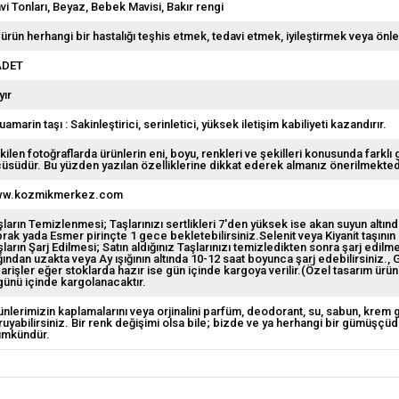
vi Tonları
Beyaz
Bebek Mavisi
Bakır rengi
 ürün herhangi bir hastalığı teşhis etmek, tedavi etmek, iyileştirmek veya önl
ADET
yır
amarin taşı : Sakinleştirici, serinletici, yüksek iletişim kabiliyeti kazandırır.
kilen fotoğraflarda ürünlerin eni, boyu, renkleri ve şekilleri konusunda farklı 
çüsüdür. Bu yüzden yazılan özelliklerine dikkat ederek almanız önerilmekted
w.kozmikmerkez.com
şların Temizlenmesi; Taşlarınızı sertlikleri 7'den yüksek ise akan suyun altın
prak yada Esmer pirinçte 1 gece bekletebilirsiniz.Selenit veya Kiyanit taşının
şların Şarj Edilmesi; Satın aldığınız Taşlarınızı temizledikten sonra şarj edi
ığından uzakta veya Ay ışığının altında 10-12 saat boyunca şarj edebilirsiniz.
G
parişler eğer stoklarda hazır ise gün içinde kargoya verilir.(Özel tasarım ürün
 günü içinde kargolanacaktır.
ünlerimizin kaplamalarını veya orjinalini parfüm, deodorant, su, sabun, krem
ruyabilirsiniz. Bir renk değişimi olsa bile; bizde ve ya herhangi bir gümüşçü
mkündür.