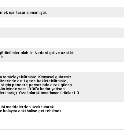
emek için tasarlanmamıştır.
görünümler olabilir. Nedeni ışık ve uzaklık
ir.
da temizleyebilirsiniz. Kimyasal gübresiz
 üzerinde de 1 gece bekletebilirsiniz.
lmesi için pencere pervazında direk güneş
ün içinde saat 13:30'a kadar yetişen
leri hariç). Özel olarak tasarlanan ürünler1-3
 gibi maddelerden uzak tutarak
de kolayca eski haline getirebilmek