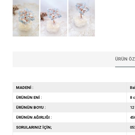
ÜRÜN ÖZ
MADENİ :
Bak
ÜRÜNÜN ENİ :
8 
ÜRÜNÜN BOYU :
12
ÜRÜNÜN AĞIRLIĞI :
45
SORULARINIZ İÇİN;
05