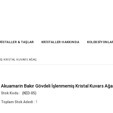
RİSTALLER & TAŞLAR
KRİSTALLER HAKKINDA
KOLEKSİYONLA
IŞ KRISTAL KUVARS AĞAÇ
Akuamarin Bakır Gövdeli İşlenmemiş Kristal Kuvars Ağ
(KED-05)
Toplam Stok Adedi
:
1