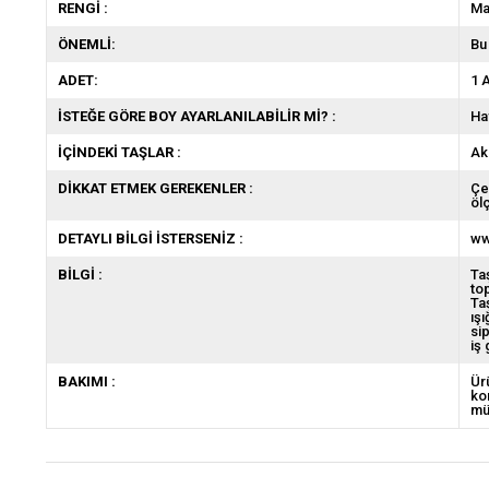
RENGİ :
Ma
ÖNEMLİ:
Bu
ADET:
1 
İSTEĞE GÖRE BOY AYARLANILABİLİR Mİ? :
Ha
İÇİNDEKİ TAŞLAR :
Aku
DİKKAT ETMEK GEREKENLER :
Çe
öl
DETAYLI BİLGİ İSTERSENİZ :
ww
BİLGİ :
Ta
to
Ta
ış
si
iş
BAKIMI :
Ür
ko
mü