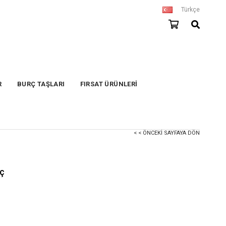
Türkçe
R
BURÇ TAŞLARI
FIRSAT ÜRÜNLERİ
< < ÖNCEKI SAYFAYA DÖN
aç