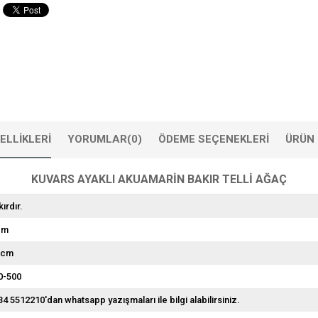
ELLIKLERI
YORUMLAR
(0)
ÖDEME SEÇENEKLERI
ÜRÜN 
KUVARS AYAKLI AKUAMARİN BAKIR TELLİ AĞAÇ
ırdır.
cm
 cm
0-500
34 5512210'dan whatsapp yazışmaları ile bilgi alabilirsiniz.