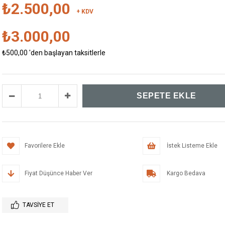
₺2.500,00
+ KDV
₺3.000,00
₺500,00
'den başlayan taksitlerle
Favorilere Ekle
İstek Listeme Ekle
Fiyat Düşünce Haber Ver
Kargo Bedava
TAVSIYE ET