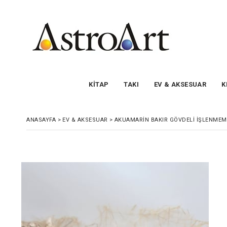
KİTAP
TAKI
EV & AKSESUAR
K
ANASAYFA
>
EV & AKSESUAR
>
AKUAMARIN BAKIR GÖVDELI İŞLENMEM