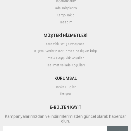
Beğendiklerim
İade Taleplerim
Kargo Takip
Hesabım
MÜŞTERİ HİZMETLERİ
Mesafeli Satış Sözleşmesi
Kişisel Verilerin Korunmasına ilişkin bilgi
İptal& Değişiklik koşulları
Teslimat ve İade Koşulları
KURUMSAL
Banka Bilgileri
İletişim
E-BÜLTEN KAYIT
Kampanyalarımızdan ve indirimlerimizden güncel olarak haberdar
olun.