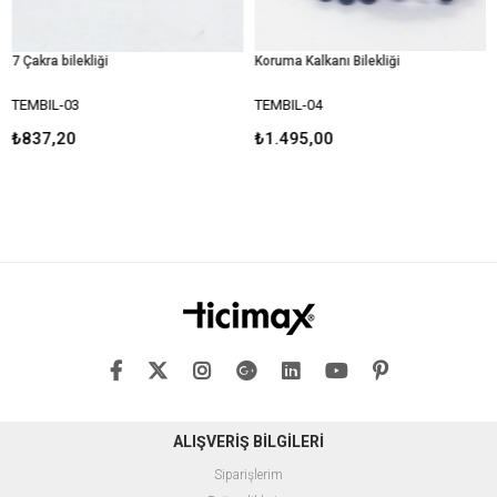
akra bilekliği
Koruma Kalkanı Bilekliği
Topr
MBIL-03
TEMBIL-04
TEM
37,20
₺1.495,00
₺83
ALIŞVERİŞ BİLGİLERİ
Siparişlerim