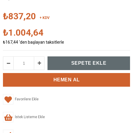
₺837,20
+ KDV
₺1.004,64
₺167,44
'den başlayan taksitlerle
Favorilere Ekle
İstek Listeme Ekle