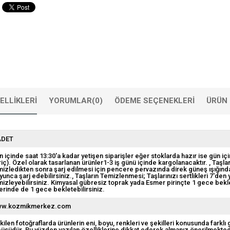
ELLIKLERI
YORUMLAR
(0)
ÖDEME SEÇENEKLERI
ÜRÜN 
ADET
n içinde saat 13:30'a kadar yetişen siparişler eğer stoklarda hazır ise gün içi
riç). Özel olarak tasarlanan ürünler1-3 iş günü içinde kargolanacaktır.
Taşlar
mizledikten sonra şarj edilmesi için pencere pervazında direk güneş ışığından
yunca şarj edebilirsiniz.
Taşların Temizlenmesi; Taşlarınızı sertlikleri 7'den
mizleyebilirsiniz. Kimyasal gübresiz toprak yada Esmer pirinçte 1 gece beklete
erinde de 1 gece bekletebilirsiniz.
w.kozmikmerkez.com
kilen fotoğraflarda ürünlerin eni, boyu, renkleri ve şekilleri konusunda farklı 
çüsüdür. Bu yüzden yazılan özelliklerine dikkat ederek almanız önerilmekted