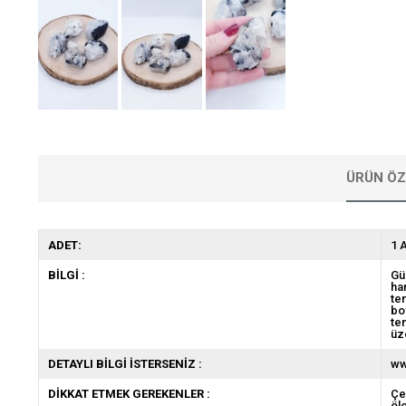
ÜRÜN ÖZ
ADET:
1 
BİLGİ :
Gü
ha
te
bo
te
üz
DETAYLI BİLGİ İSTERSENİZ :
ww
DİKKAT ETMEK GEREKENLER :
Çe
öl