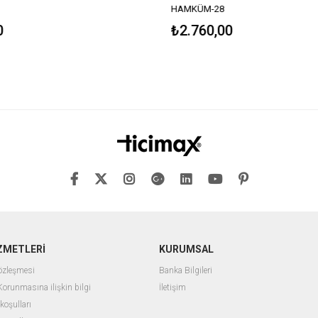
HAMKÜM-28
0
₺2.760,00
ZMETLERİ
KURUMSAL
Sözleşmesi
Banka Bilgileri
 Korunmasına ilişkin bilgi
İletişim
 koşulları