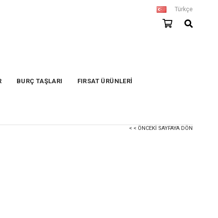
Türkçe
R
BURÇ TAŞLARI
FIRSAT ÜRÜNLERİ
< < ÖNCEKI SAYFAYA DÖN