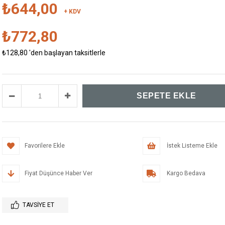
₺644,00
+ KDV
₺772,80
₺128,80
'den başlayan taksitlerle
Favorilere Ekle
İstek Listeme Ekle
Fiyat Düşünce Haber Ver
Kargo Bedava
TAVSIYE ET