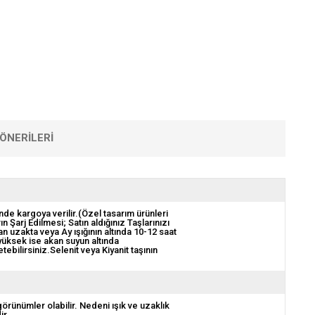
ÖNERILERI
nde kargoya verilir.(Özel tasarım ürünleri
ın Şarj Edilmesi; Satın aldığınız Taşlarınızı
 uzakta veya Ay ışığının altında 10-12 saat
 yüksek ise akan suyun altında
bilirsiniz.Selenit veya Kiyanit taşının
görünümler olabilir. Nedeni ışık ve uzaklık
ir.