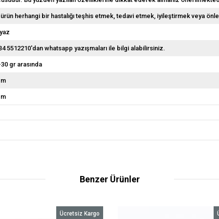
 ürün herhangi bir hastalığı teşhis etmek, tedavi etmek, iyileştirmek veya önl
yaz
34 5512210'dan whatsapp yazışmaları ile bilgi alabilirsiniz.
-30 gr arasında
cm
cm
Benzer Ürünler
Ücretsiz Kargo