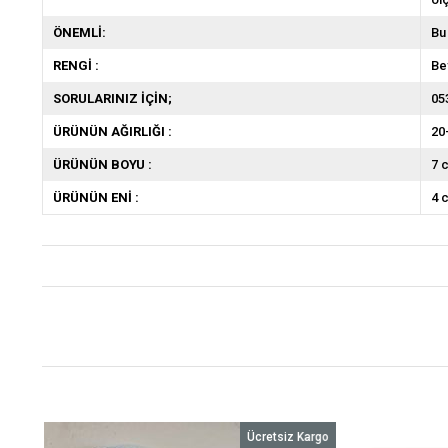
ÖNEMLİ:
Bu
RENGİ :
Be
SORULARINIZ İÇİN;
05
ÜRÜNÜN AĞIRLIĞI :
20
ÜRÜNÜN BOYU :
7 
ÜRÜNÜN ENİ :
4 
o
Ücretsiz Kargo