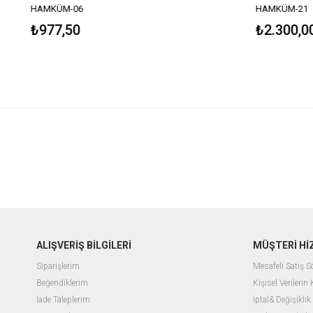
HAMKÜM-06
HAMKÜM-21
₺977,50
₺2.300,0
ALIŞVERİŞ BİLGİLERİ
MÜŞTERİ Hİ
Siparişlerim
Mesafeli Satış 
Beğendiklerim
Kişisel Verilerin
İade Taleplerim
İptal& Değişiklik