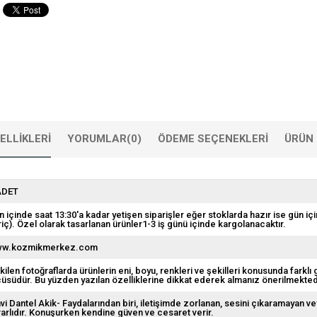
ELLIKLERI
YORUMLAR
(0)
ÖDEME SEÇENEKLERI
ÜRÜN 
ADET
n içinde saat 13:30'a kadar yetişen siparişler eğer stoklarda hazır ise gün içi
riç). Özel olarak tasarlanan ürünler1-3 iş günü içinde kargolanacaktır.
w.kozmikmerkez.com
kilen fotoğraflarda ürünlerin eni, boyu, renkleri ve şekilleri konusunda farklı 
çüsüdür. Bu yüzden yazılan özelliklerine dikkat ederek almanız önerilmekted
vi Dantel Akik- Faydalarından biri, iletişimde zorlanan, sesini çıkaramayan ve
rarlıdır. Konuşurken kendine güven ve cesaret verir.