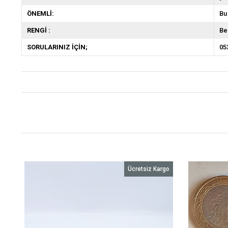
ÖNEMLİ:
Bu
RENGİ :
Be
SORULARINIZ İÇİN;
05
o
Ücretsiz Kargo