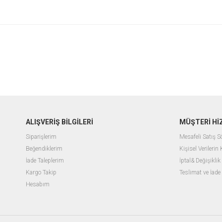
ALIŞVERİŞ BİLGİLERİ
MÜŞTERİ Hİ
Siparişlerim
Mesafeli Satış 
Beğendiklerim
Kişisel Verilerin
İade Taleplerim
İptal& Değişiklik
Kargo Takip
Teslimat ve İade
Hesabım