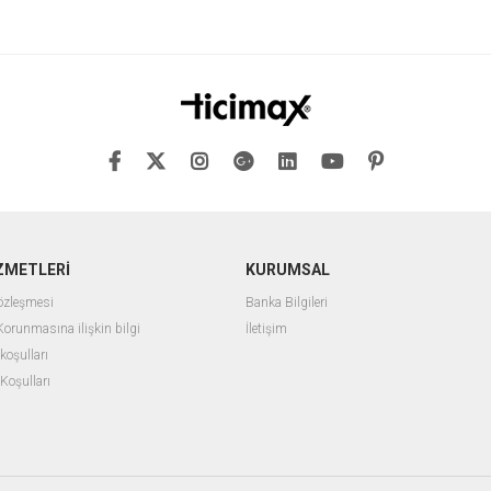
ZMETLERİ
KURUMSAL
Sözleşmesi
Banka Bilgileri
 Korunmasına ilişkin bilgi
İletişim
 koşulları
 Koşulları