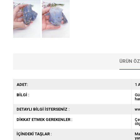
ÜRÜN ÖZ
ADET:
1 
BİLGİ :
Gü
ha
DETAYLI BİLGİ İSTERSENİZ :
ww
DİKKAT ETMEK GEREKENLER :
Çe
öl
İÇİNDEKİ TAŞLAR :
Ma
ya