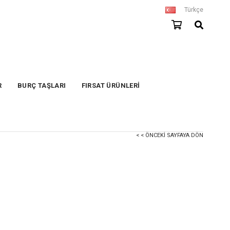
Türkçe
R
BURÇ TAŞLARI
FIRSAT ÜRÜNLERİ
< < ÖNCEKI SAYFAYA DÖN