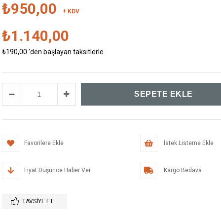
₺950,00
+ KDV
₺1.140,00
₺190,00
'den başlayan taksitlerle
Favorilere Ekle
İstek Listeme Ekle
Fiyat Düşünce Haber Ver
Kargo Bedava
TAVSIYE ET