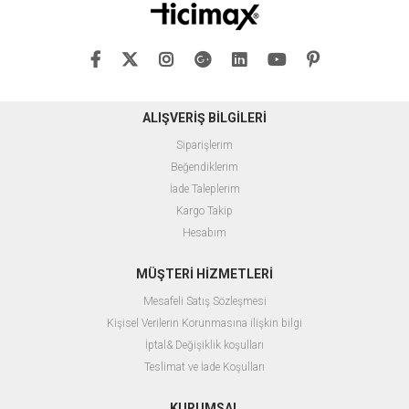
ALIŞVERİŞ BİLGİLERİ
Siparişlerim
Beğendiklerim
İade Taleplerim
Kargo Takip
Hesabım
MÜŞTERİ HİZMETLERİ
Mesafeli Satış Sözleşmesi
Kişisel Verilerin Korunmasına ilişkin bilgi
İptal& Değişiklik koşulları
Teslimat ve İade Koşulları
KURUMSAL