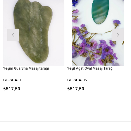
eşim Gua Sha Masaj tarağı
Yeşil Agat Oval Masaj Tarağı
U-SHA-03
GU-SHA-05
GU
₺517,50
₺517,50
₺5