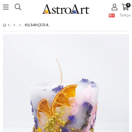
0
Türkçe
KIŞ BAHÇESI-AMETIST INFÜZYON MUMU