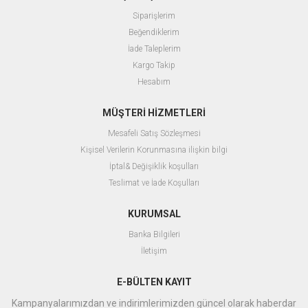
Siparişlerim
Beğendiklerim
İade Taleplerim
Kargo Takip
Hesabım
MÜŞTERİ HİZMETLERİ
Mesafeli Satış Sözleşmesi
Kişisel Verilerin Korunmasına ilişkin bilgi
İptal& Değişiklik koşulları
Teslimat ve İade Koşulları
KURUMSAL
Banka Bilgileri
İletişim
E-BÜLTEN KAYIT
Kampanyalarımızdan ve indirimlerimizden güncel olarak haberdar