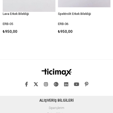
Lava Erkek Bilekliği
Spektrolit Erkek Bilekliği
ERB-05
ERB-06
E
₺950,00
₺950,00
₺
ALIŞVERİŞ BİLGİLERİ
Siparişlerim