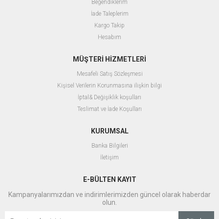
Beğendiklerim
İade Taleplerim
Kargo Takip
Hesabım
MÜŞTERİ HİZMETLERİ
Mesafeli Satış Sözleşmesi
Kişisel Verilerin Korunmasına ilişkin bilgi
İptal& Değişiklik koşulları
Teslimat ve İade Koşulları
KURUMSAL
Banka Bilgileri
İletişim
E-BÜLTEN KAYIT
Kampanyalarımızdan ve indirimlerimizden güncel olarak haberdar
olun.