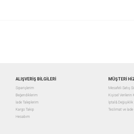
ALIŞVERİŞ BİLGİLERİ
MÜŞTERİ Hİ
Siparişlerim
Mesafeli Satış 
Beğendiklerim
Kişisel Verilerin
İade Taleplerim
İptal& Değişiklik
Kargo Takip
Teslimat ve İade
Hesabım