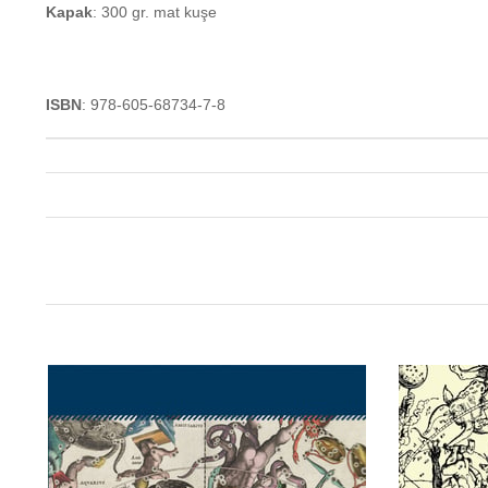
Kapak
: 300 gr. mat kuşe
ISBN
: 978-605-68734-7-8
o