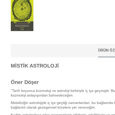
ÜRÜN ÖZ
MİSTİK ASTROLOJİ
Öner Döşer
“Tarih boyunca kozmoloji ve astroloji birbiriyle iç içe geçmiştir. B
kozmoloji anlayışından bahsedeceğim.
Metafiziğin astrolojiyle iç içe geçtiği zamanlardan, bu bağlamda
bağlantılı olarak gezegensel kürelere yer vereceğim.
Kadim astrologlara göre gezegenlerin etkilerini, niteliklerini ve onl