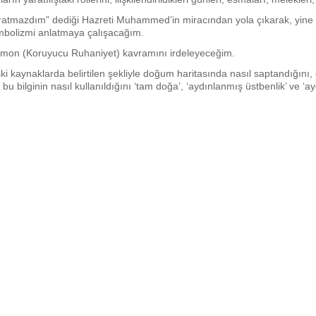
ratmazdım” dediği Hazreti Muhammed’in miracından yola çıkarak, yine İbn
sembolizmi anlatmaya çalışacağım.
aemon (Koruyucu Ruhaniyet) kavramını irdeleyeceğim.
ski kaynaklarda belirtilen şekliyle doğum haritasında nasıl saptandığını, 
 bu bilginin nasıl kullanıldığını ‘tam doğa’, ‘aydınlanmış üstbenlik’ ve 