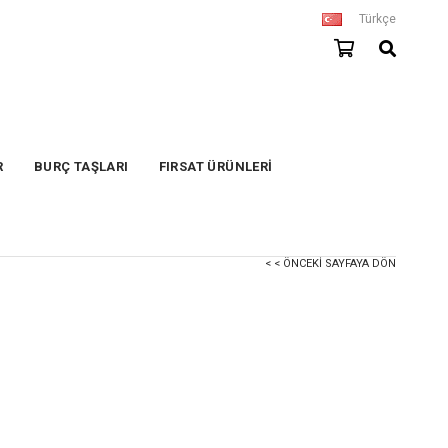
Türkçe
R
BURÇ TAŞLARI
FIRSAT ÜRÜNLERİ
< < ÖNCEKI SAYFAYA DÖN