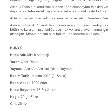
Allah-ü Teala’nın kendisine hitaben “Sen olmasaydın felekleri ya
dayanarak, feleklerdeki ziyaretlerin arka planındaki astrolojik 
Antik Yunan ve diğer kültür ve inançlarda yer alan Guardian D
Ayrıca ‘göksel ikiz’ olarak tanımlayabileceğimiz ruhani varlığın e
bütün ile kurulan tinsel birliğe ulaşmak ve ruhsal aydınlanma için
alacağım. Kitabın en can alıcı bölümü de sanırım bu olacak.”
KÜNYE
Kitap Adı:
Mistik Astroloji
Yazar
: Öner Döşer
Yayımcı
: AstroArt Astroloji Okulu Yayınları
Basım Tarihi
: Kasım 2019 (1. Baskı)
Baskı Adedi
: 1000 Adet
Kitap Boyutları
: 16,5 x 21 cm.
Kağıt
: 70 gr. Enzo
Cilt:
Ciltsiz