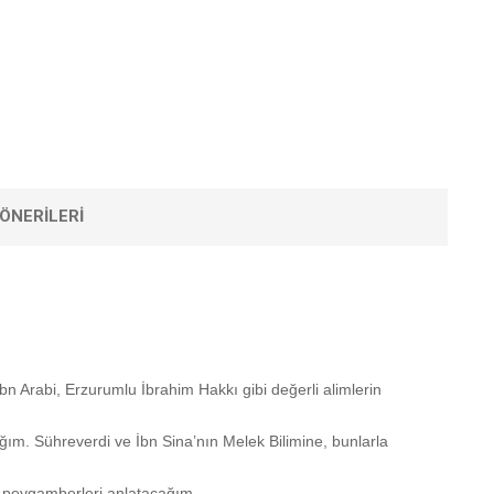
ÖNERILERI
 İbn Arabi, Erzurumlu İbrahim Hakkı gibi değerli alimlerin
ağım. Sühreverdi ve İbn Sina’nın Melek Bilimine, bunlarla
eri, peygamberleri anlatacağım.