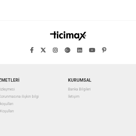
ZMETLERİ
KURUMSAL
Sözleşmesi
Banka Bilgileri
 Korunmasına ilişkin bilgi
İletişim
 koşulları
 Koşulları