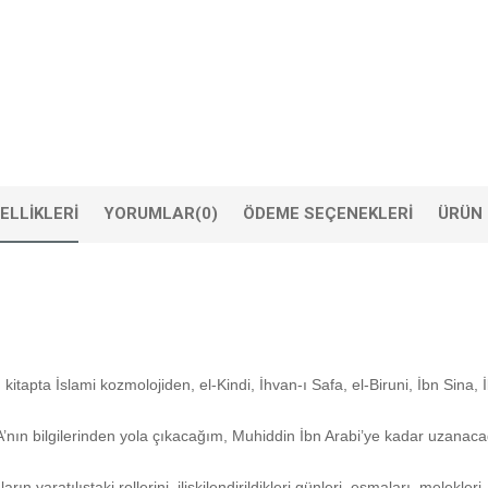
ELLIKLERI
YORUMLAR
(0)
ÖDEME SEÇENEKLERI
ÜRÜN 
u kitapta İslami kozmolojiden, el-Kindi, İhvan-ı Safa, el-Biruni, İbn Sina,
 A’nın bilgilerinden yola çıkacağım, Muhiddin İbn Arabi’ye kadar uzanac
arın yaratılıştaki rollerini, ilişkilendirildikleri günleri, esmaları, melekl