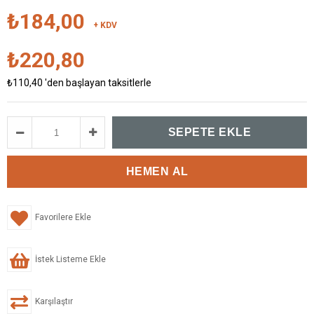
₺184,00
+ KDV
₺220,80
₺110,40
'den başlayan taksitlerle
Favorilere Ekle
İstek Listeme Ekle
Karşılaştır