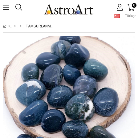
0
Türkçe
TAMBURLANMIŞ KRISTAL IZGARALAR İÇIN YOSUN AKIK