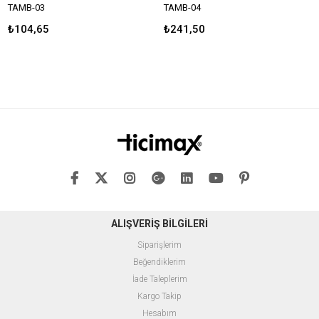
AMB-03
TAMB-04
TA
₺104,65
₺241,50
₺1
ALIŞVERİŞ BİLGİLERİ
Siparişlerim
Beğendiklerim
İade Taleplerim
Kargo Takip
Hesabım