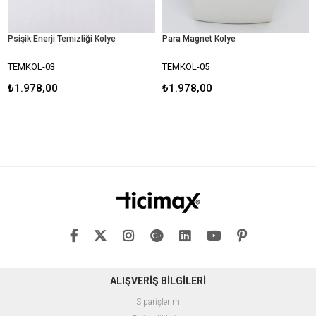
Psişik Enerji Temizliği Kolye
Para Magnet Kolye
To
TEMKOL-03
TEMKOL-05
T
₺1.978,00
₺1.978,00
₺
ALIŞVERİŞ BİLGİLERİ
Siparişlerim