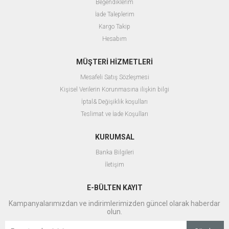
Beğendiklerim
İade Taleplerim
Kargo Takip
Hesabım
MÜŞTERİ HİZMETLERİ
Mesafeli Satış Sözleşmesi
Kişisel Verilerin Korunmasına ilişkin bilgi
İptal& Değişiklik koşulları
Teslimat ve İade Koşulları
KURUMSAL
Banka Bilgileri
İletişim
E-BÜLTEN KAYIT
Kampanyalarımızdan ve indirimlerimizden güncel olarak haberdar
olun.